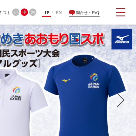
検索
小
中
大
JP
EN
問合せ・FAQ