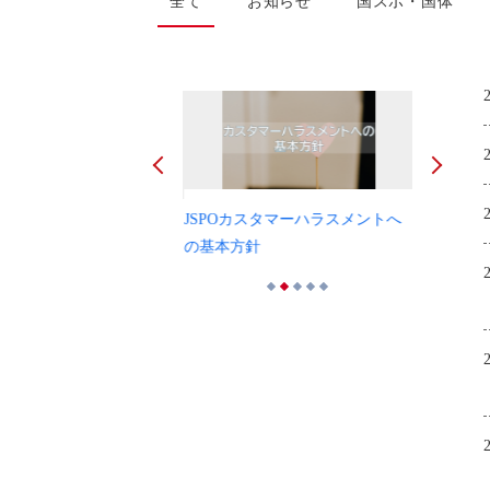
全て
お知らせ
国スポ・国体
JSPOカスタマーハラスメントへ
JSPOに
・ドーピング使用可能薬リ
の基本方針
暴力防止に
25・2026年版
1
2
3
4
5