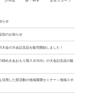
少年団
医・科学
女性スポーツ
知らせ
配信のお知らせ
川大会の大会記念品を販売開始しました！
おけるハラスメン
JSPOカスタマーハ
アンチ・ドーピング使用可能薬リ
中
の基本方針
スト2025・2026年版
の煌めきあおもり国スポ2026）の大会記念品の販
を活用した部活動の地域展開セミナー～地域スポ