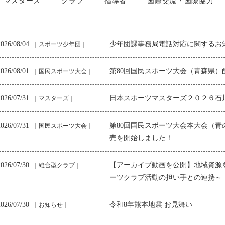
マスターズ
クラブ
指導者
国際交流・国際協力
2026/08/04
少年団課事務局電話対応に関するお
｜スポーツ少年団｜
2026/08/01
第80回国民スポーツ大会（青森県）
｜国民スポーツ大会｜
2026/07/31
日本スポーツマスターズ２０２６石
｜マスターズ｜
【子どものための】スポーツにお
おける子どもに対する性
スポーツ現場に
ける暴力行為等相談窓口開設中
向けた対応方針
ト防止動画公開
2026/07/31
第80回国民スポーツ大会本大会（青
｜国民スポーツ大会｜
売を開始しました！
2026/07/30
【アーカイブ動画を公開】地域資源
｜総合型クラブ｜
ーツクラブ活動の担い手との連携～
2026/07/30
令和8年熊本地震 お見舞い
｜お知らせ｜