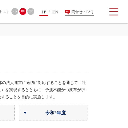
検索
小
中
大
JP
EN
問合せ・FAQ
体の法人運営に適切に対応することを通じて、社
性）を実現するとともに、予測不能かつ変革が求
進することを目的に実施します。
令和2年度