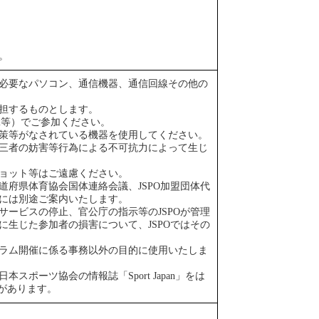
。
必要なパソコン、通信機器、通信回線その他の
担するものとします。
fi等）でご参加ください。
策等がなされている機器を使用してください。
三者の妨害等行為による不可抗力によって生じ
ョット等はご遠慮ください。
府県体育協会国体連絡会議、JSPO加盟団体代
には別途ご案内いたします。
ービスの停止、官公庁の指示等のJSPOが管理
生じた参加者の損害について、JSPOではその
ラム開催に係る事務以外の目的に使用いたしま
ポーツ協会の情報誌「Sport Japan」をは
があります。