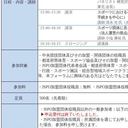
パネリスト 柳見沢
日程・内容・講師
東北 会長）
15:00~15:30
講演
スポーツにおける
手続きを中心に）
講師 清水 光 氏
15:40~16:10
講演
スポーツ団体に見
（法人運営の視点
講師 小塩 康祐 
16:10~16:15
クロージング
諸連絡
・中央競技団体及びその加盟・関係団体の役職員
・都道府県体育・スポーツ協会及びその加盟・関
参加対象
・JSPO加盟団体代表者会議・都道府県体育・ス
・行政・スポーツ施設・総合型地域スポーツクラ
等、本フォーラムに興味のある方はどなたでもご
参加料
・JSPO加盟団体役職員：無料 ・JSPO加盟団体役
定員
500名（先着順）
・JSPO加盟団体役職員以外の一般参加者：以下
▶
申込受付は終了いたしました。
・JSPO加盟団体役職員：所属団体を通じてお申
た場合、参加料を申し受けます。