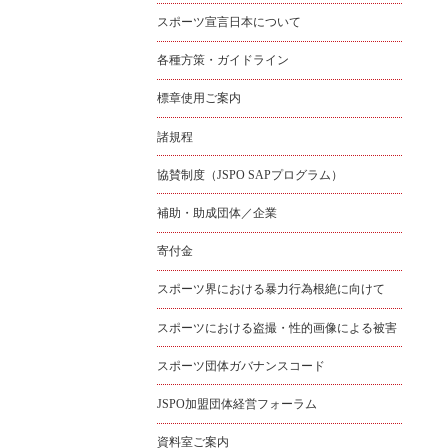
スポーツ宣言日本について
各種方策・ガイドライン
標章使用ご案内
諸規程
協賛制度（JSPO SAPプログラム）
補助・助成団体／企業
寄付金
スポーツ界における暴力行為根絶に向けて
スポーツにおける盗撮・性的画像による被害
スポーツ団体ガバナンスコード
JSPO加盟団体経営フォーラム
資料室ご案内