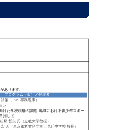
合があります。
プログラム（仮）／登壇者
 裕策（JSPO専務理事）
ョン
向けた学校現場の課題 -地域における青少年スポー
目指して-
松尾 哲矢 氏（立教大学教授）
正宏 氏（東京都杉並区立富士見丘中学校 校長）