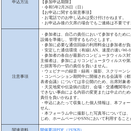
申込方法
【参加申込期限】
・令和5年2月26日（日）
【お申込に関する留意事項】
・お電話でのお申し込みは受け付けかねます。
・お申込み後の欠席の場合でもご連絡は不要です
・参加者は、自己の責任において参加するために
設備を準備し、管理するものとします。
・参加に必要な通信回線の利用料金は参加者が負
・安定した通信環境（有線LAN、速度の速いWi-
・参加者の各自が最新のコンピュータウィルス対
主催者は、参加によりコンピュータウィルスや第
た損害等の一切の責任を負いません。
・ウェビナーの録音・録画・撮影、スクリーンシ
注意事項
・コンベンション期間中に開催される会議等（都道
表者会議）については非公開のため、出席対象者
・天災地変や伝染病の流行、会場・交通機関等のサ
できない事由による内容の変更または中止のために
責任を負いかねます。
・申込にあたって収集した個人情報は、本フォー
せん。
・本フォーラム中に撮影した写真等については、日本ス
じめ、ホームページやSNSにおいて利用すること
関連資料
開催要項PDF（192KB）