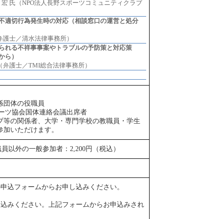
 宏 氏（NPO法人長野スポーツコミュニティクラブ
不適切行為発生時の対応（相談窓口の運営と処分
（弁護士／清水法律事務所）
られる不祥事事案やトラブルの予防策と対応策
から）
氏（弁護士／TMI総合法律事務所）
係団体の役職員
ポーツ協会国体連絡会議出席者
ブ等の関係者、大学・専門学校の教職員・学生
参加いただけます。
職員以外の一般参加者：2,200円（税込）
の申込フォームからお申し込みください。
し込みください。上記フォームからお申込みされ