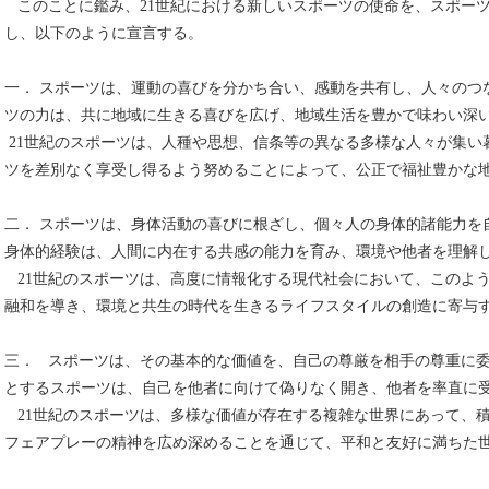
このことに鑑み、21世紀における新しいスポーツの使命を、スポーツ
し、以下のように宣言する。
一． スポーツは、運動の喜びを分かち合い、感動を共有し、人々のつ
ツの力は、共に地域に生きる喜びを広げ、地域生活を豊かで味わい深
21世紀のスポーツは、人種や思想、信条等の異なる多様な人々が集い
ツを差別なく享受し得るよう努めることによって、公正で福祉豊かな
二． スポーツは、身体活動の喜びに根ざし、個々人の身体的諸能力を
身体的経験は、人間に内在する共感の能力を育み、環境や他者を理解
21世紀のスポーツは、高度に情報化する現代社会において、このよ
融和を導き、環境と共生の時代を生きるライフスタイルの創造に寄与
三． スポーツは、その基本的な価値を、自己の尊厳を相手の尊重に
とするスポーツは、自己を他者に向けて偽りなく開き、他者を率直に
21世紀のスポーツは、多様な価値が存在する複雑な世界にあって、
フェアプレーの精神を広め深めることを通じて、平和と友好に満ちた