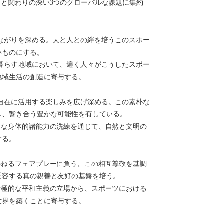
と関わりの深い3つのグローバルな課題に集約
ながりを深める。人と人との絆を培うこのスポー
いものにする。
暮らす地域において、遍く人々がこうしたスポー
地域生活の創造に寄与する。
自在に活用する楽しみを広げ深める。この素朴な
し、響き合う豊かな可能性を有している。
うな身体的諸能力の洗練を通じて、自然と文明の
する。
委ねるフェアプレーに負う。この相互尊敬を基調
受容する真の親善と友好の基盤を培う。
積極的な平和主義の立場から、スポーツにおける
世界を築くことに寄与する。