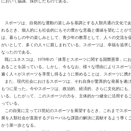
において協議、採択したものである。
スポーツは、自発的な運動の楽しみを基調とする人類共通の文化であ
れるとき、個人的にも社会的にもその豊かな意義と価値を望むことが
は、暮らしの中の楽しみとして、青少年の教育として、人々の交流を
がいとして、多くの人々に親しまれている。スポーツは、幸福を追求
なったのである。
既にユネスコは、1978年の「体育とスポーツに関する国際憲章」に
あることを謳っている。しかし、今もなお、様々な理由によりスポー
遍く人々がスポーツを享受し得るように努めることは、スポーツに携
また、現代社会におけるスポーツは、それ自身が驚異的な発展を遂げ
もつに至った。今やスポーツは、政治的、経済的、さらに文化的にも
いる。したがって、このスポーツの力を、主体的かつ健全に活用する
っている。
この自覚に立って21世紀のスポーツを展望するとき、これまでスポ
展を人類社会が直面するグローバルな課題の解決に貢献するよう導く
かう第一歩となる。