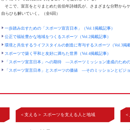
そこで、宣言をとりまとめた佐伯年詩雄氏が、さまざまな分野からゲ
自らひも解いていく。（全6回）
一歩踏み出すための「スポーツ宣言日本」（Vol.1掲載記事）
公正で福祉豊かな地域をつくるスポーツ（Vol.2掲載記事）
環境と共生するライフスタイルの創造に寄与するスポーツ（Vol.3掲
スポーツで築く平和と友好に満ちた世界（Vol.4掲載記事）
「スポーツ宣言日本」への期待 ―スポーツミッション達成のための戦
「スポーツ宣言日本」とスポーツの価値 ―そのミッションとビジョン
＜支える＞ スポーツを支える人と地域
＜