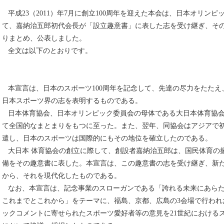
平成23（2011）年7月に創立100周年を迎えた本会は、日本オリンピッ
て、嘉納治五郎初代会長が「設立趣意書」に表した志を受け継ぎ、そ
りまとめ、公表しました。
全文は以下のとおりです。
本宣言は、日本のスポーツ100周年を記念して、先達の尽力をたたえ、
日本スポーツ界の志を表明するものである。
日本体育協会、日本オリンピック委員会の母体である大日本体育協会は
て全国的なまとまりをもつに至った。また、翌年、同協会はアジアで
遣し、日本のスポーツは国際的にもその地位を確立したのである。
大日本 体育協会の創立に際して、創設者嘉納治五郎は、国民体育の
備をその趣意書に表した。本宣言は、この趣意書の志を受け継ぎ、新たな
から、それを現代化したものである。
なお、本宣言は、記念事業のスローガンである「誇れる未来にあらたな
これまでとこれから」をテーマに、福島、京都、広島の3会場で行われ
ックコメントに寄せられたスポーツ愛好者等の意見を21世紀における