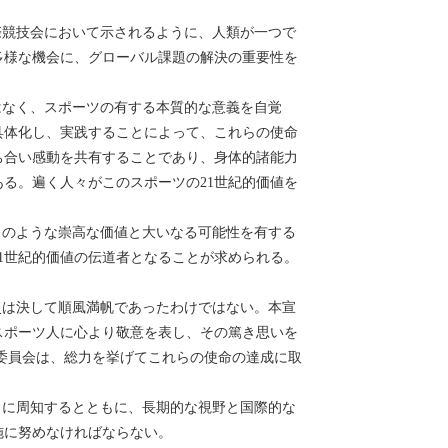
競技会において示されるように、人類が一つで
多様な機会に、グローバル課題の解決の重要性を
なく、スポーツの有する本質的な意義を自覚
具体化し、実践することによって、これらの使命
ち合い感動を共有することであり、身体的諸能力
る。遍く人々がこのスポーツの21世紀的価値を
のような崇高な価値と大いなる可能性を有する
1世紀的価値の伝道者となることが求められる。
史は決して順風満帆であったわけではない。本宣
スポーツ人に心より敬意を表し、その篤き思いを
委員会は、総力を挙げてこれらの使命の達成に取
に周知するとともに、長期的な視野と国際的な
施に努めなければならない。