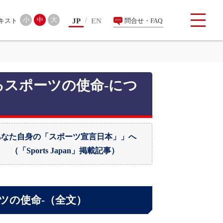
検索
小
中
大
JP
EN
問合せ・FAQ
るスポーツの使命-につ
あなた自身の「スポーツ宣言日本」」へ
（「Sports Japan」掲載記事）
ツの使命-（全文）