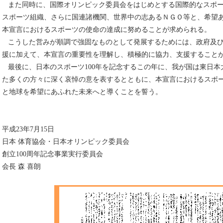
また同時に、国際オリンピック委員会をはじめとする国際的なスポー
スポーツ組織、さらに国連諸機関、世界中の志あるＮＧＯ等と、希望
本宣言におけるスポーツの使命の達成に努めることが求められる。
こうした営みが順調で強固なものとして発展するためには、政府及び
援に加えて、本宣言の重要性を理解し、積極的に協力、支援すること
最後に、日本のスポーツ100年を記念するこの年に、我が国は東日本
た多くの方々に深く哀悼の意を表するとともに、本宣言におけるスポ
と地球を希望にあふれた未来へと導くことを誓う。
平成23年7月15日
日本 体育協会・日本オリンピック委員会
創立100周年記念事業実行委員会
会長 森 喜朗