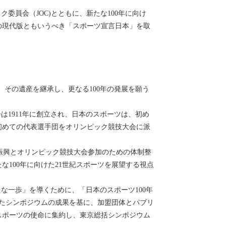
ク委員会（JOC)とともに、新たな100年に向け
の現代版ともいうべき「スポーツ宣言日本」を取
その遺産を継承し、更なる100年の発展を願う
1911年に創立され、日本のスポーツは、初め
初めての代表選手団をオリンピック競技大会に派
振興とオリンピック競技大会参加のための体制整
100年に向けた21世紀スポーツを展望する視点
一歩」を導くために、「日本のスポーツ100年
たシンポジウムの成果を基に、加盟団体とパブリ
スポーツの使命に集約し、東京総括シンポジウム