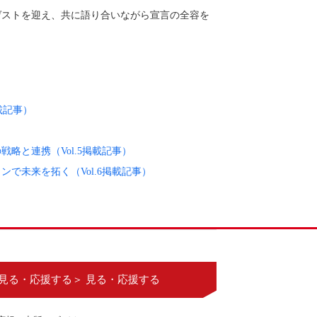
ストを迎え、共に語り合いながら宣言の全容を
載記事）
略と連携（Vol.5掲載記事）
で未来を拓く（Vol.6掲載記事）
見る・応援する＞ 見る・応援する