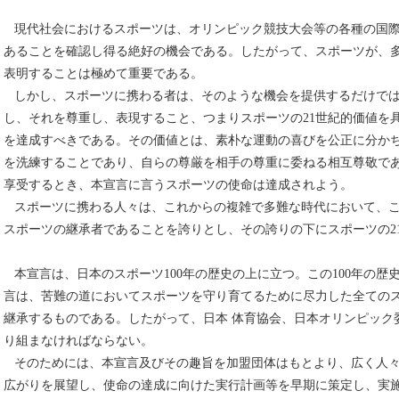
現代社会におけるスポーツは、オリンピック競技大会等の各種の国際
あることを確認し得る絶好の機会である。したがって、スポーツが、
表明することは極めて重要である。
しかし、スポーツに携わる者は、そのような機会を提供するだけでは
し、それを尊重し、表現すること、つまりスポーツの21世紀的価値を
を達成すべきである。その価値とは、素朴な運動の喜びを公正に分か
を洗練することであり、自らの尊厳を相手の尊重に委ねる相互尊敬であ
享受するとき、本宣言に言うスポーツの使命は達成されよう。
スポーツに携わる人々は、これからの複雑で多難な時代において、こ
スポーツの継承者であることを誇りとし、その誇りの下にスポーツの2
本宣言は、日本のスポーツ100年の歴史の上に立つ。この100年の歴
言は、苦難の道においてスポーツを守り育てるために尽力した全ての
継承するものである。したがって、日本 体育協会、日本オリンピック
り組まなければならない。
そのためには、本宣言及びその趣旨を加盟団体はもとより、広く人々
広がりを展望し、使命の達成に向けた実行計画等を早期に策定し、実