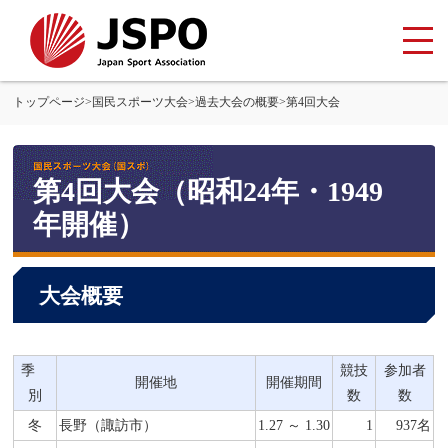
トップページ
>
国民スポーツ大会
>
過去大会の概要
>
第4回大会
第4回大会（昭和24年・1949
年開催）
大会概要
季
競技
参加者
開催地
開催期間
別
数
数
冬
長野（諏訪市）
1.27 ～ 1.30
1
937名