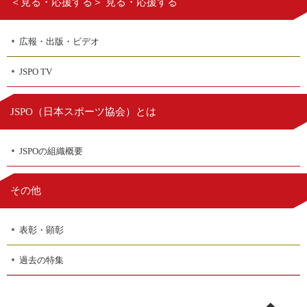
＜見る・応援する＞ 見る・応援する
広報・出版・ビデオ
JSPO TV
日本スポーツ協会
JSPO（
）とは
JSPOの組織概要
その他
表彰・顕彰
過去の特集