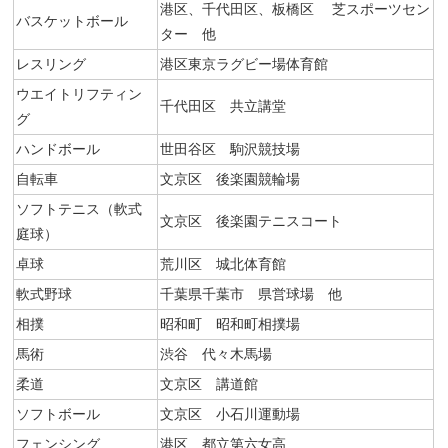
港区、千代田区、板橋区 芝スポーツセン
バスケットボール
ター 他
レスリング
港区東京ラグビー場体育館
ウエイトリフティン
千代田区 共立講堂
グ
ハンドボール
世田谷区 駒沢競技場
自転車
文京区 後楽園競輪場
ソフトテニス（軟式
文京区 後楽園テニスコート
庭球）
卓球
荒川区 城北体育館
軟式野球
千葉県千葉市 県営球場 他
相撲
昭和町 昭和町相撲場
馬術
渋谷 代々木馬場
柔道
文京区 講道館
ソフトボール
文京区 小石川運動場
フェンシング
港区 都立第六女高