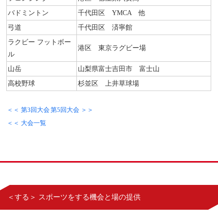
バドミントン
千代田区 YMCA 他
弓道
千代田区 済寧館
ラクビー フットボー
港区 東京ラグビー場
ル
山岳
山梨県富士吉田市 富士山
高校野球
杉並区 上井草球場
＜＜ 第3回大会
第5回大会 ＞＞
＜＜ 大会一覧
＜する＞ スポーツをする機会と場の提供