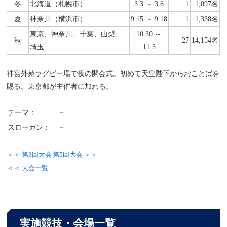
冬
北海道（札幌市）
3.3 ～ 3.6
1
1,097名
夏
神奈川（横浜市）
9.15 ～ 9.18
1
1,338名
東京、神奈川、千葉、山梨、
10.30 ～
秋
27
14,154名
埼玉
11.3
神宮外苑ラグビー場で夜の開会式。初めて天皇陛下からおことばを
賜る。東京都が主催者に加わる。
テーマ：
－
スローガン：
－
＜＜ 第3回大会
第5回大会 ＞＞
＜＜ 大会一覧
実施競技・会場一覧