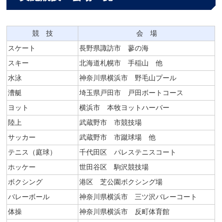
競 技
会 場
スケート
長野県諏訪市 蓼の海
スキー
北海道札幌市 手稲山 他
水泳
神奈川県横浜市 野毛山プール
漕艇
埼玉県戸田市 戸田ボートコース
ヨット
横浜市 本牧ヨットハーバー
陸上
武蔵野市 市競技場
サッカー
武蔵野市 市蹴球場 他
テニス（庭球）
千代田区 パレステニスコート
ホッケー
世田谷区 駒沢競技場
ボクシング
港区 芝公園ボクシング場
バレーボール
神奈川県横浜市 三ツ沢バレーコート
体操
神奈川県横浜市 反町体育館