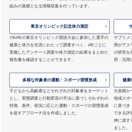
組みの基礎となる情報収集を行っています。
東京オリンピック記念体力測定
1964年の東京オリンピック競技大会に参加した選手の
サプリメ
健康と体力を生涯にわたって調査すべく、4年ごとに
用がアス
実施したアンケート調査や体力測定の結果をまとめた
の研究を
報告書を確認することができます。
用・活用
多様な対象者の運動・スポーツ習慣形成
健康
子どもから高齢者などそれぞれの対象者をターゲット
大規模か
とし、実態調査と行動変容の手法に基づくそれぞれの
地域スポ
特徴、条件、状況に応じた運動・スポーツの習慣形成
に基づき
を促すアプローチ法を作成しました。
できる
伸に資す
ました。