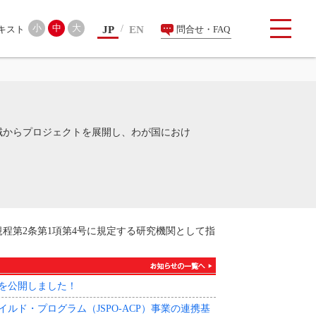
検索
小
中
大
JP
EN
問合せ・FAQ
域からプロジェクトを展開し、わが国におけ
程第2条第1項第4号に規定する研究機関として指
版を公開しました！
ド・プログラム（JSPO-ACP）事業の連携基