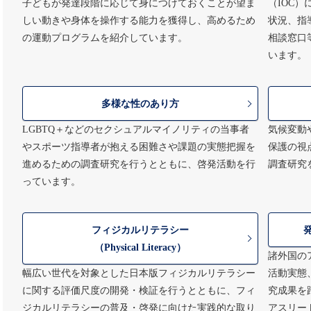
子どもが発達段階に応じて身につけておくことが望ま
（IOC
しい動きや身体を操作する能力を獲得し、高めるため
状況、指
の運動プログラムを紹介しています。
相談窓口
います。
多様な性のあり方
LGBTQ＋などのセクシュアルマイノリティの当事者
気候変動
やスポーツ指導者が抱える困難さや課題の実態把握を
保護の視
進めるための調査研究を行うとともに、啓発活動を行
調査研究
っています。
フィジカルリテラシー
（Physical Literacy）
諸外国の
幅広い世代を対象とした日本版フィジカルリテラシー
活動実態
に関する評価尺度の開発・検証を行うとともに、フィ
究成果を
ジカルリテラシーの普及・啓発に向けた実践的な取り
アスリー