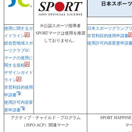
※公認スポーツ指導者
使用に関するガ
日本スポーツグランプ
SPORTマークは使用を推奨
イドライン
非営利目的使用申請書
しておりません。
総合型地域スポ
使用許可内容変更申請
ーツクラブSC
マークの使用に
関する規程
デザインガイド
ライン
非営利目的使用
申請書
使用許可内容変
更申請書
アクティブ・チャイルド・プログラム
SPORT HAPPIN
（JSPO-ACP）関連マーク
マ