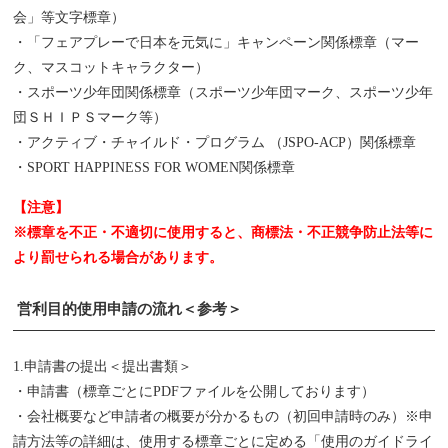
会」等文字標章）
・「フェアプレーで日本を元気に」キャンペーン関係標章（マー
ク、マスコットキャラクター）
・スポーツ少年団関係標章（スポーツ少年団マーク、スポーツ少年
団ＳＨＩＰＳマーク等）
・
アクティブ・チャイルド・プログラム （JSPO-ACP）関係標章
・
SPORT HAPPINESS FOR WOMEN関係標章
【注意】
※標章を不正・不適切に使用すると、商標法・不正競争防止法等に
より罰せられる場合があります。
営利目的使用申請の流れ＜参考＞
1.申請書の提出＜提出書類＞
・申請書（標章ごとにPDFファイルを公開しております）
・会社概要など申請者の概要が分かるもの（初回申請時のみ）※申
請方法等の詳細は、使用する標章ごとに定める「使用のガイドライ