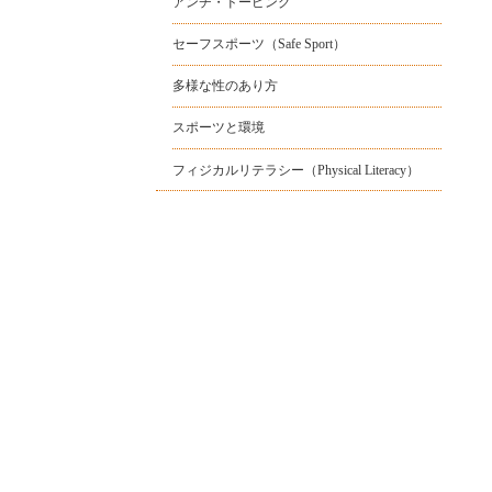
アンチ・ドーピング
セーフスポーツ（Safe Sport）
多様な性のあり方
スポーツと環境
フィジカルリテラシー（Physical Literacy）