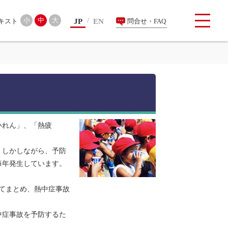
検索
小
中
大
JP
EN
問合せ・FAQ
いれん」、「熱疲
。しかしながら、予防
毎年発生しています。
。
てまとめ、熱中症事故
中症事故を予防するた