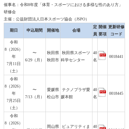
催事名：令和8年度「体育・スポーツにおける多様な性のあり方」
研修会
主催：公益財団法人日本スポーツ協会（JSPO）
定
開催
更新研修
期日
申込期間
開催地
会場
員
要項
コード
令和
8（2026）
〜
秋田県
秋田県スポーツ
40
年
0018441
6/29（月）
秋田市
科学センター
名
7月11日
（土）
令和
8（2026）
〜
愛媛県
テクノプラザ愛
40
年
0018445
7/13（月）
松山市
媛本館
名
7月25日
（土）
令和
8（2026）
岡山県
ピュアリティま
40