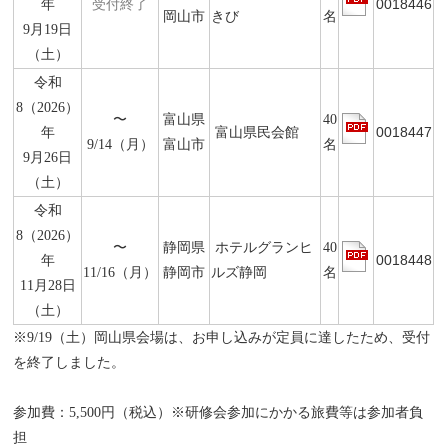
0018446
年
受付終了
岡山市
きび
名
9月19日
（土）
令和
8（2026）
〜
富山県
40
0018447
年
富山県民会館
9/14（月）
富山市
名
9月26日
（土）
令和
8（2026）
〜
静岡県
ホテルグランヒ
40
0018448
年
11/16（月）
静岡市
ルズ静岡
名
11月28日
（土）
※9/19（土）岡山県会場は、お申し込みが定員に達したため、受付
を終了しました。
参加費：5,500円（税込）※研修会参加にかかる旅費等は参加者負
担