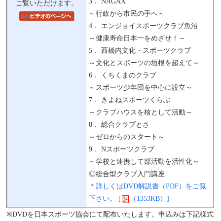
3． NAGAX
ご覧いただけます。
～行政から市民の手へ～
4． エンジョイスポーツクラブ魚沼
～健康寿命日本一をめざせ！～
5． 西橋内文化・スポーツクラブ
～文化とスポーツの垣根を超えて～
6． くちくまのクラブ
～スポーツ少年団を中心に設立～
7． きよねスポーツくらぶ
～クラブハウスを核として活動～
8． 総合クラブとさ
～ゼロからのスタート～
9． Nスポーツクラブ
～学校と連携して部活動を活性化～
◎総合型クラブ入門講座
＊詳しくはDVD解説書（PDF）をご覧
下さい。 [
（1353KB）]
※
DVDを日本スポーツ協会にて配布いたします。申込みは下記様式