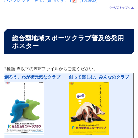
パンフレット「さて、質問です」 [
（1516KB）]
総合型地域スポーツクラブ普及啓発用
ポスター
2種類 ※以下のPDFファイルからご覧ください。
創ろう、わが街元気なクラブ
創って楽しむ、みんなのクラブ