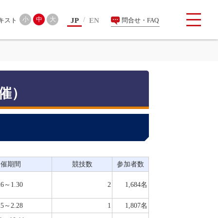
検索
小
中
大
JP
EN
問合せ・FAQ
開催）
開催期間
競技数
参加者数
26～1.30
2
1,684名
25～2.28
1
1,807名