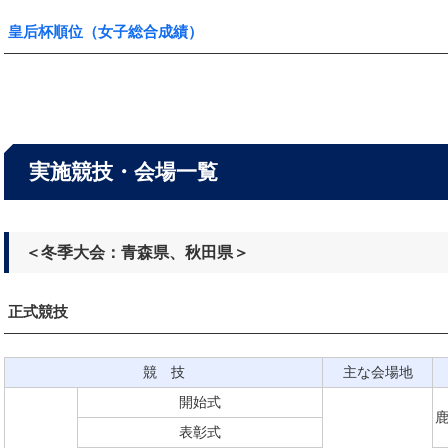
皇后杯順位（女子総合成績）
実施競技・会場一覧
＜冬季大会：青森県、秋田県＞
正式競技
競 技
主な会場地
開始式
表彰式