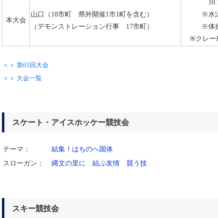
10
山口（18市町 県外開催1市1町を含む）
※水泳
本大会
（デモンストレーション行事 17市町）
※体操
※クレー射
＜＜ 第65回大会
＜＜ 大会一覧
スケート・アイスホッケー競技会
テーマ：
結集！はちのへ国体
スローガン：
縄文の里に 結ぶ友情 競う技
スキー競技会