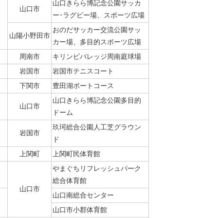
山口きらら博記念公園サッカ
山口市
ー･ラグビー場、スポーツ広場
おのだサッカー交流公園サッ
山陽小野田市
カー場、多目的スポーツ広場
周南市
キリンビバレッジ周南庭球場
岩国市
岩国市テニスコート
下関市
豊田湖ボートコース
山口きらら博記念公園多目的
山口市
ドーム
玖珂総合公園人工芝グラウン
岩国市
ド
上関町
上関町民体育館
やまぐちリフレッシュパーク
総合体育館
山口市
山口南総合センター
山口市小郡体育館