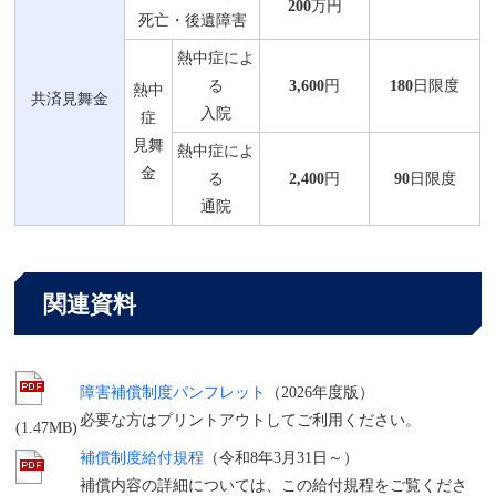
200
万円
死亡・後遺障害
熱中症によ
る
3,600
円
180
日限度
熱中
共済見舞金
入院
症
見舞
熱中症によ
金
る
2,400
円
90
日限度
通院
関連資料
障害補償制度パンフレット
（2026年度版）
必要な方はプリントアウトしてご利用ください。
(1.47MB)
補償制度給付規程
（令和8年3月31日～）
補償内容の詳細については、この給付規程をご覧くださ