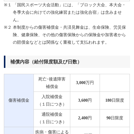
※１
「国民スポーツ大会活動」には、「ブロック大会、本大会・
冬季大会に向けての強化練習または強化合宿」は含みませ
ん。
※２
本制度からの傷害補償金・共済見舞金は、生命保険、労災保
険、健康保険、その他の傷害保険からの保険金や加害者から
の賠償金などとは関係なく重複して支払われます。
補償内容（給付限度額及び日数）
死亡･後遺障害
3,000
万円
補償金
入院補償金
傷害補償金
3,600
円
180
日限度
（１日につき）
通院補償金
2,400
円
90
日限度
（１日につき）
疾病・傷害による