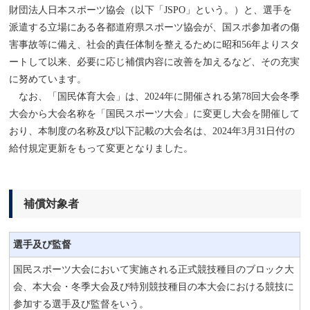
財団法人日本スポーツ協会（以下「JSPO」という。）
と、選手を
派遣する立場にある
各都道府県スポーツ協会
が、国スポ参加者の傷
害事故等に備え、社会的責任体制を整えるために昭和56年よりスタ
ートして以来、必要に応じ補償内容に改善を加えるなど、その充実
に努めています。
なお、「国民体育大会」は、2024年に開催される第78回大会冬季
大会から大会名称を「国民スポーツ大会」に変更し大会を開催して
おり、本制度の名称及び以下記載の大会名は、2024年3月31日付の
給付規定更新をもって変更となりました。
補償対象者
選手及び監督
国民スポーツ大会において実施される正式競技種目のブロック大
会、本大会・冬季大会及び特別競技種目の本大会における競技に
参加する選手及び監督をいう。