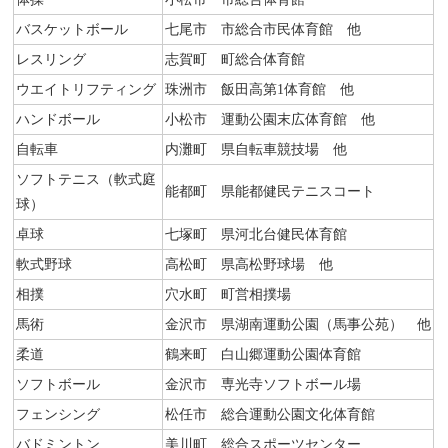
バスケットボール
七尾市 市総合市民体育館 他
レスリング
志賀町 町総合体育館
ウエイトリフティング
珠洲市 飯田高第1体育館 他
ハンドボール
小松市 運動公園末広体育館 他
自転車
内灘町 県自転車競技場 他
ソフトテニス（軟式庭
能都町 県能都健民テニスコート
球）
卓球
七塚町 県河北台健民体育館
軟式野球
高松町 県高松野球場 他
相撲
穴水町 町営相撲場
馬術
金沢市 県湖南運動公園（馬事公苑） 他
柔道
鶴来町 白山郷運動公園体育館
ソフトボール
金沢市 専光寺ソフトボール場
フェンシング
松任市 総合運動公園文化体育館
バドミントン
美川町 総合スポーツセンター