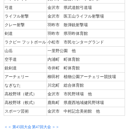
弓道
金沢市 県武道館弓道場
ライフル射撃
金沢市 医王山ライフル射撃場
クレー射撃
羽昨市 散弾銃射撃場
剣道
羽昨市 県羽昨体育館
ラクビー フットボール
小松市 市民センターグランド
山岳
一里野公園 他
空手道
内浦町 町体育館
銃剣道
寺井町 町体育館
アーチェリー
柳田村 植物公園アーチェリー競技場
なぎなた
川北町 総合体育館
高校野球（硬式）
金沢市 市民野球場 他
高校野球（軟式）
鹿島町 県鹿西地域健民野球場
スポーツ芸術
金沢市 中村記念美術館 他
＜＜ 第45回大会
第47回大会 ＞＞