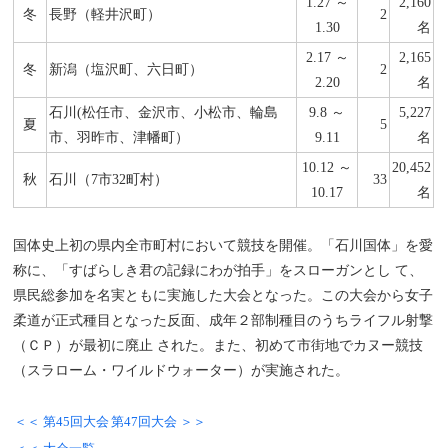
1.27 ～
2,160
冬
長野（軽井沢町）
2
1.30
名
2.17 ～
2,165
冬
新潟（塩沢町、六日町）
2
2.20
名
石川(松任市、金沢市、小松市、輪島
9.8 ～
5,227
夏
5
市、羽昨市、津幡町）
9.11
名
10.12 ～
20,452
秋
石川（7市32町村）
33
10.17
名
国体史上初の県内全市町村において競技を開催。「石川国体」を愛
称に、「すばらしき君の記録にわが拍手」をスローガンとし て、
県民総参加を名実ともに実施した大会となった。この大会から女子
柔道が正式種目となった反面、成年２部制種目のうちライフル射撃
（ＣＰ）が最初に廃止 された。また、初めて市街地でカヌー競技
（スラローム・ワイルドウォーター）が実施された。
＜＜ 第45回大会
第47回大会 ＞＞