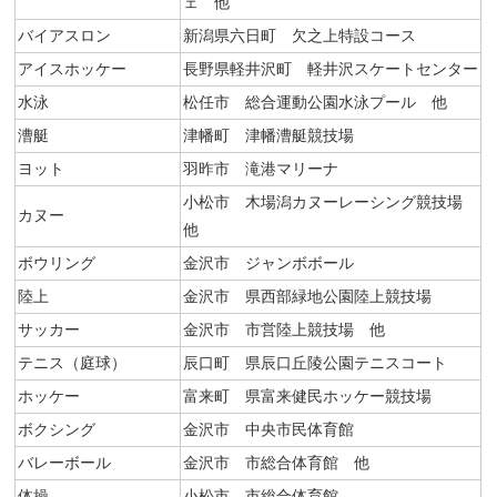
ェ 他
バイアスロン
新潟県六日町 欠之上特設コース
アイスホッケー
長野県軽井沢町 軽井沢スケートセンター
水泳
松任市 総合運動公園水泳プール 他
漕艇
津幡町 津幡漕艇競技場
ヨット
羽昨市 滝港マリーナ
小松市 木場潟カヌーレーシング競技場
カヌー
他
ボウリング
金沢市 ジャンボボール
陸上
金沢市 県西部緑地公園陸上競技場
サッカー
金沢市 市営陸上競技場 他
テニス（庭球）
辰口町 県辰口丘陵公園テニスコート
ホッケー
富来町 県富来健民ホッケー競技場
ボクシング
金沢市 中央市民体育館
バレーボール
金沢市 市総合体育館 他
体操
小松市 市総合体育館