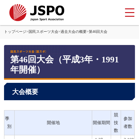
トップページ
>
国民スポーツ大会
>
過去大会の概要
>
第46回大会
第46回大会（平成3年・1991
年開催）
大会概要
競
季
参加
開催地
開催期間
技
別
者数
数