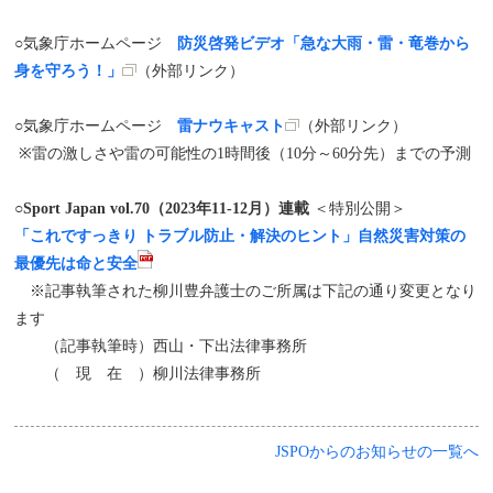
○気象庁ホームページ
防災啓発ビデオ「急な大雨・雷・竜巻から
身を守ろう！」
（外部リンク）
○気象庁ホームページ
雷ナウキャスト
（外部リンク）
※雷の激しさや雷の可能性の1時間後（10分～60分先）までの予測
○
Sport Japan vol.70（2023年11-12月）連載
＜特別公開＞
「これですっきり トラブル防止・解決のヒント」自然災害対策の
最優先は命と安全
※記事執筆された柳川豊弁護士のご所属は下記の通り変更となり
ます
（記事執筆時）西山・下出法律事務所
（ 現 在 ）柳川法律事務所
JSPOからのお知らせの一覧へ