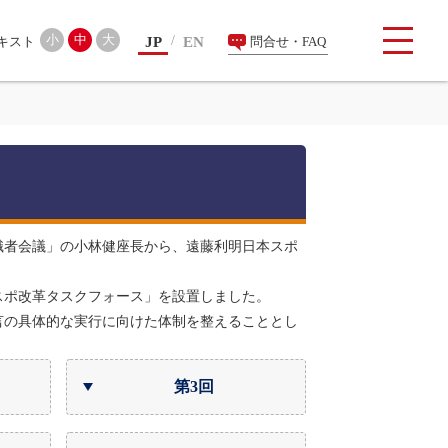
検索
小
中
大
JP
EN
問合せ・FAQ
有識者会議」の小林健座長から、遠藤利明日本スポ
スポ改革タスクフォース」を設置しました。
言の具体的な実行に向けた体制を整えることとし
第3回