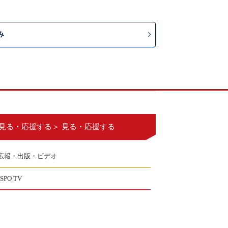
み
見る・応援する＞ 見る・応援する
広報・出版・ビデオ
JSPO TV