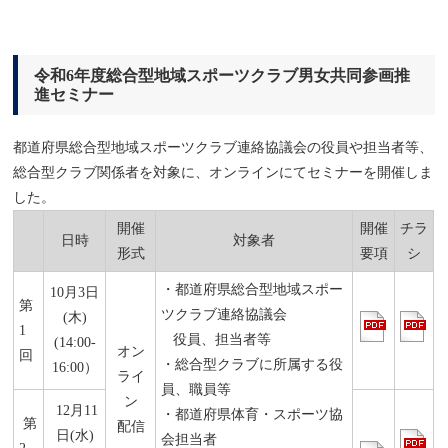
令和6年度総合型地域スポーツクラブ男女共同参画推
進セミナー
都道府県総合型地域スポーツクラブ連絡協議会の役員や担当者等、
総合型クラブ関係者を対象に、オンラインにてセミナーを開催しま
した。
開催
開催
チラ
日時
対象者
形式
要項
シ
・都道府県総合型地域スポー
10月3日
第
ツクラブ連絡協議会
(木)
1
役員、担当者等
(14:00-
オン
回
・総合型クラブに所属する役
16:00）
ライ
員、職員等
ン
12月11
・都道府県体育・スポーツ協
第
配信
日(水)
会担当者