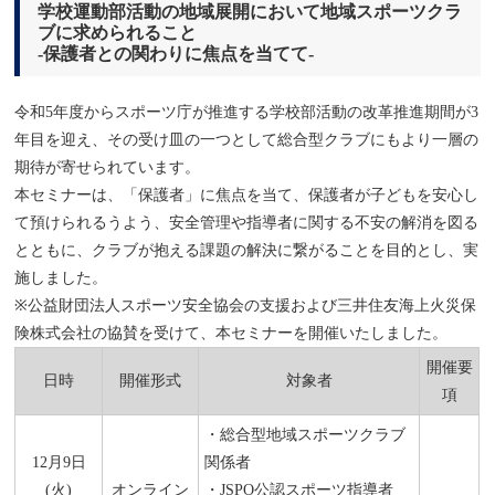
学校運動部活動の地域展開において地域スポーツクラ
ブに求められること
-保護者との関わりに焦点を当てて-
令和5年度からスポーツ庁が推進する学校部活動の改革推進期間が3
年目を迎え、その受け皿の一つとして総合型クラブにもより一層の
期待が寄せられています。
本セミナーは、「保護者」に焦点を当て、保護者が子どもを安心し
て預けられるうよう、安全管理や指導者に関する不安の解消を図る
とともに、クラブが抱える課題の解決に繋がることを目的とし、実
施しました。
※公益財団法人スポーツ安全協会の支援および三井住友海上火災保
険株式会社の協賛を受けて、本セミナーを開催いたしました。
開催要
日時
開催形式
対象者
項
・総合型地域スポーツクラブ
12月9日
関係者
(火)
オンライン
・JSPO公認スポーツ指導者