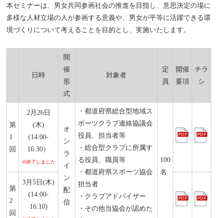
本セミナーは、男女共同参画社会の推進を目指し、意思決定の場に
多様な人材立場の人が参画する意義や、男女が平等に活躍できる環
境づくりについて考えることを目的とし、実施いたします。
開
催
定
開催
チラ
日時
対象者
形
員
要項
シ
式
・都道府県総合型地域ス
2月26日
ポーツクラブ連絡協議会
第
(木)
オ
役員、担当者等
1
(14:00-
ン
・総合型クラブに所属す
回
16:30）
ラ
る役員、職員等
100
※終了しました
イ
・都道府県スポーツ協会
名
ン
3月5日(木)
担当者
第
配
(14:00-
・クラブアドバイザー
2
信
16:10)
・その他当協会が認めた
回