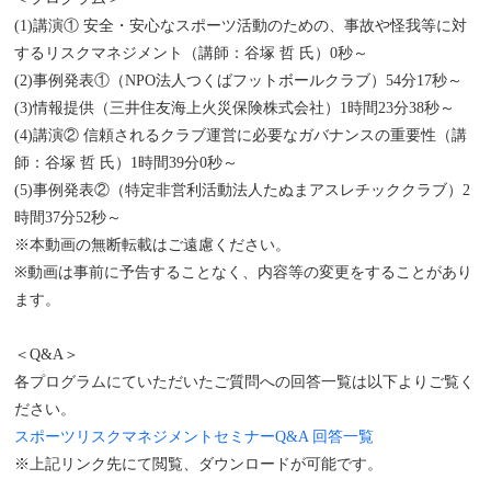
(1)講演① 安全・安心なスポーツ活動のための、事故や怪我等に対
するリスクマネジメント（講師：谷塚 哲 氏）0秒～
(2)事例発表①（NPO法人つくばフットボールクラブ）54分17秒～
(3)情報提供（三井住友海上火災保険株式会社）1時間23分38秒～
(4)講演② 信頼されるクラブ運営に必要なガバナンスの重要性（講
師：谷塚 哲 氏）1時間39分0秒～
(5)事例発表②（特定非営利活動法人たぬまアスレチッククラブ）2
時間37分52秒～
※本動画の無断転載はご遠慮ください。
※動画は事前に予告することなく、内容等の変更をすることがあり
ます。
＜Q&A＞
各プログラムにていただいたご質問への回答一覧は以下よりご覧く
ださい。
スポーツリスクマネジメントセミナーQ&A 回答一覧
※上記リンク先にて閲覧、ダウンロードが可能です。