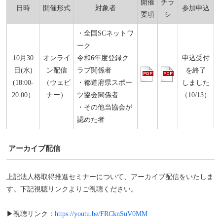
開催
チラ
日時
開催形式
対象者
参加申込
要項
シ
・全国SCネットワ
ーク
10月30
オンライ
令和6年度登録ク
申込受付
日(水)
ン配信
ラブ関係者
を終了
(18:00-
（ウェビ
・都道府県スポー
しました
20:00）
ナー）
ツ協会関係者
（10/13）
・その他当協会が
認めた者
アーカイブ配信
上記法人格取得推進セミナーについて、アーカイブ配信をいたしま
す。下記視聴リンクよりご視聴ください。
▶視聴リンク：
https://youtu.be/FRCknSuV0MM