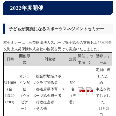
2022年度開催
子どもが笑顔になるスポーツマネジメントセミナー
本セミナーは、公益財団法人スポーツ安全協会の支援および三井住
友海上火災保険株式会社の協賛を受けて実施いたしました。
開催形
開催
チラ
登録フォ
日時
対象者
定員
式
要項
シ
ーム
定員に達
オンラ
・総合型地域スポー
したた
3月10日
イン配
ツクラブ関係者
500
め、
(金)
信
・都道府県体育・ス
名
申込を終
(13:20-
（ウェ
ポーツ協会担当者
（先
了しまし
17:00）
ビナ
・行政担当者
着）
た
ー）
・その他
（2月28
日）