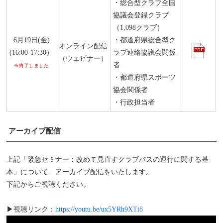
・総合型クラブ全国
協議会登録クラブ
（1,098クラブ）
6月19日(金)
・都道府県総合型ク
オンライン配信
(16:00-17:30）
ラブ連絡協議会関係
（ウェビナー）
者
※終了しました
・都道府県スポーツ
協会関係者
・行政担当者
アーカイブ配信
上記「緊急セミナー：改めて見直すクラブバスの運行に関する基
本」について、アーカイブ配信をいたします。
下記からご視聴ください。
▶視聴リンク：
https://youtu.be/ux5YRh9XTi8