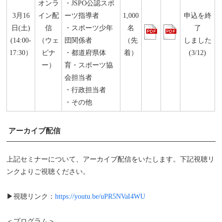
オンラ
・JSPO公認スポ
3月16
イン配
ーツ指導者
1,000
申込を終
日(土)
信
・スポーツ少年
名
了
(14:00-
（ウェ
団関係者
（先
しました
17:30）
ビナ
・都道府県体
着）
(3/12)
ー）
育・スポーツ協
会担当者
・行政担当者
・その他
アーカイブ配信
上記セミナーについて、アーカイブ配信をいたします。下記視聴リ
ンクよりご視聴ください。
▶視聴リンク：
https://youtu.be/uPR5NVaI4WU
＜プログラム＞