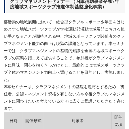
クラブマネジメントセミナー （国庫補助事業令和7年
度地域スポーツクラブ推進体制基盤強化事業）
部活動の地域展開において、総合型クラブやスポーツ少年団をはじ
めとする地域スポーツクラブが学校運動部活動地域展開における担
い手となることが期待される中、地域スポーツクラブ関係者のクラ
ブマネジメント能力の向上は喫緊の課題となっています。本セミナ
ーでは、クラブマネジメントの基礎的知識を全国の地域スポーツク
ラブの実態を踏まえて提供することで、参加者がクラブマネジメン
トに興味・関心を抱くきっかけとし、最終的には地域スポーツクラ
ブ全体のマネジメント力向上へ繋げることを目的とし、実施しまし
た。
※本セミナーは、クラブマネジメントの基礎を題材とするため、初
任者、公認マネジメント資格を有しない方や今後クラブのマネジメ
ントに関わりたいと考えている方々に広くご受講いただきたく存じ
ます。
開催
日時
開催形式
対象者
要項