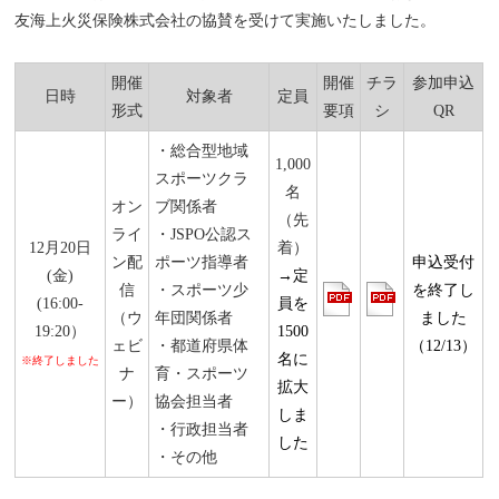
友海上火災保険株式会社の協賛を受けて実施いたしました。
開催
開催
チラ
参加申込
日時
対象者
定員
形式
要項
シ
QR
・総合型地域
1,000
スポーツクラ
名
オン
ブ関係者
（先
ライ
・JSPO公認ス
12月20日
着）
ン配
ポーツ指導者
申込受付
(金)
→定
信
・スポーツ少
を終了し
(16:00-
員を
（ウ
年団関係者
ました
19:20）
1500
ェビ
・都道府県体
（12/13）
名に
※終了しました
ナ
育・スポーツ
拡大
ー）
協会担当者
しま
・行政担当者
した
・その他