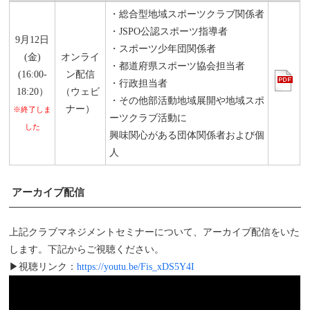
・総合型地域スポーツクラブ関係者
・JSPO公認スポーツ指導者
9月12日
・スポーツ少年団関係者
(金)
オンライ
・都道府県スポーツ協会担当者
(16:00-
ン配信
・行政担当者
18:20）
（ウェビ
・その他部活動地域展開や地域スポ
ナー）
※終了しま
ーツクラブ活動に
した
興味関心がある団体関係者および個
人
アーカイブ配信
上記クラブマネジメントセミナーについて、アーカイブ配信をいた
します。下記からご視聴ください。
▶視聴リンク：
https://youtu.be/Fis_xDS5Y4I