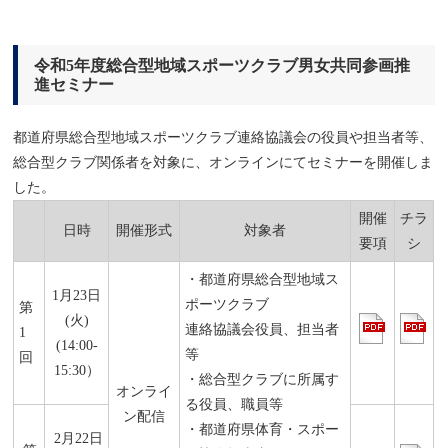
令和5年度総合型地域スポーツクラブ男女共同参画推
進セミナー
都道府県総合型地域スポーツクラブ連絡協議会の役員や担当者等、
総合型クラブ関係者を対象に、オンラインにてセミナーを開催しま
した。
開催
チラ
日時
開催形式
対象者
要項
シ
・都道府県総合型地域ス
1月23日
ポーツクラブ
第
(火)
連絡協議会役員、担当者
1
(14:00-
等
回
15:30）
・総合型クラブに所属す
オンライ
る役員、職員等
ン配信
・都道府県体育・スポー
2月22日