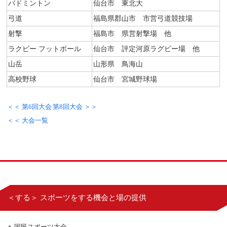
バドミントン
仙台市 東北大
弓道
福島県郡山市 市営弓道競技場
射撃
福島市 県営射撃場 他
ラクビー フットボール
仙台市 評定河原ラグビー場 他
山岳
山形県 鳥海山
高校野球
仙台市 宮城野球場
＜＜ 第6回大会
第8回大会 ＞＞
＜＜ 大会一覧
＜する＞ スポーツをする機会と場の提供
国民スポーツ大会