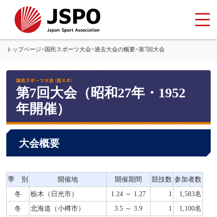
トップページ
>
国民スポーツ大会
>
過去大会の概要
>
第7回大会
第7回大会（昭和27年・1952
年開催）
大会概要
季 別
開催地
開催期間
競技数
参加者数
冬
栃木（日光市）
1.24 ～ 1.27
1
1,583名
冬
北海道（小樽市）
3.5 ～ 3.9
1
1,100名