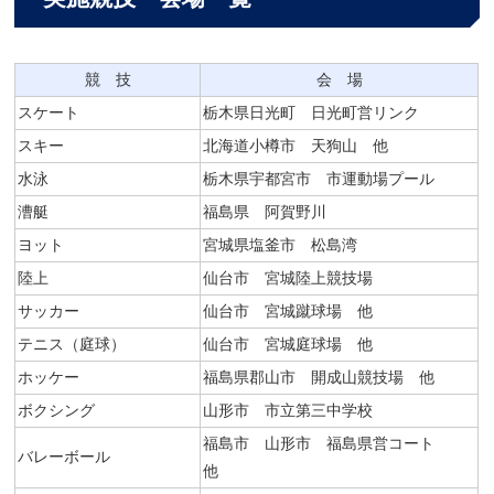
競 技
会 場
スケート
栃木県日光町 日光町営リンク
スキー
北海道小樽市 天狗山 他
水泳
栃木県宇都宮市 市運動場プール
漕艇
福島県 阿賀野川
ヨット
宮城県塩釜市 松島湾
陸上
仙台市 宮城陸上競技場
サッカー
仙台市 宮城蹴球場 他
テニス（庭球）
仙台市 宮城庭球場 他
ホッケー
福島県郡山市 開成山競技場 他
ボクシング
山形市 市立第三中学校
福島市 山形市 福島県営コート
バレーボール
他