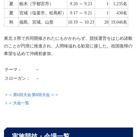
夏
栃木（宇都宮市）
9.20 ～ 9.23
1
1,235名
夏
宮城（塩釜市、松島町）
9.17 ～ 9.21
1
430名
秋
福島、宮城、山形
10.19 ～ 10.23
28
19,046名
東北３県で共同開催されたにもかかわらず、競技運営をはじめ諸般
のことが円滑に推進され、人間味溢れる歓迎に接した。祖国復帰の
希望を込めて沖縄初参加。
テーマ：
－
スローガン：
－
＜＜ 第6回大会
第8回大会 ＞＞
＜＜ 大会一覧
実施競技・会場一覧