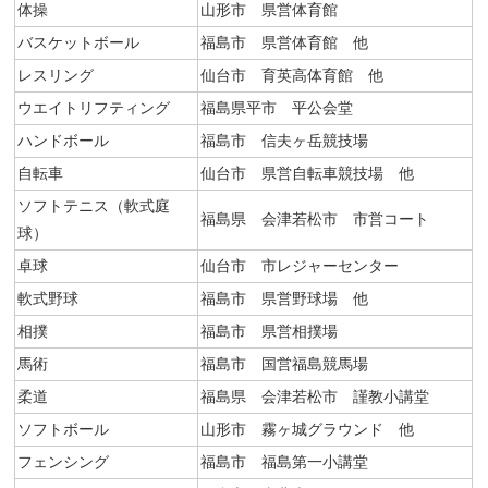
体操
山形市 県営体育館
バスケットボール
福島市 県営体育館 他
レスリング
仙台市 育英高体育館 他
ウエイトリフティング
福島県平市 平公会堂
ハンドボール
福島市 信夫ヶ岳競技場
自転車
仙台市 県営自転車競技場 他
ソフトテニス（軟式庭
福島県 会津若松市 市営コート
球）
卓球
仙台市 市レジャーセンター
軟式野球
福島市 県営野球場 他
相撲
福島市 県営相撲場
馬術
福島市 国営福島競馬場
柔道
福島県 会津若松市 謹教小講堂
ソフトボール
山形市 霧ヶ城グラウンド 他
フェンシング
福島市 福島第一小講堂