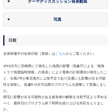
テーマディスカッション発表動画
写真
日程
全体研修中の全体日程（実績）は
こちら
からご覧ください。
※8/8夕方に宮崎県にて発生した地震の影響（気象庁による「南海
トラフ地震臨時情報」の発表）により電車の計画運休が発生したこ
と、台風5号が東北地方に上陸予定であり交通にも影響が出る可能
性を加味し、急遽8/10夕方以降のプログラムを調整して実施しまし
た。
帰宅に影響が出る可能性がある参加者の解散を当初予定より早める
べく、最終日のプログラム終了時間を繰り上げる対応をとりまし
た。