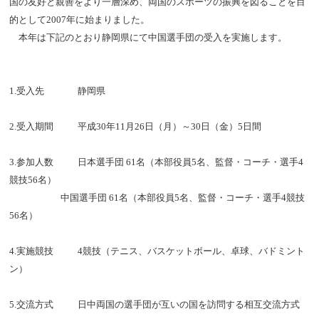
国の友好と親善をより一層深め、両国のスポーツの振興を図ることを目
的として2007年に始まりました。
本年は下記のとおり静岡県にて中国選手団の受入を実施します。
1.受入先
静岡県
2.受入期間
平成30年11月26日（月）～30日（金）5日間
3.参加人数
日本選手団 61名（本部役員5名、監督・コーチ・選手4
競技56名）
中国選手団 61名（本部役員5名、監督・コーチ・選手4競技
56名）
4.実施競技
4競技（テニス、バスケットボール、卓球、バドミント
ン）
5.交流方式
日中両国の選手団が互いの国を訪問する相互交流方式