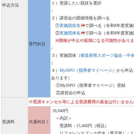
１）受講したい競技を選択
申込方法
↓
２）講習会の開催情報を調べる
①
実施競技名
で調べる（令和8年度実施
②
実施団体名
で調べる（令和8年度実施
※開催が中止や延期になる可能性がありま
専門科目
↓
３）実施団体（
都道府県スポーツ協会
・
中
↓
４）
MyJSPO（指導者マイページ）
から申込
あります）
①MyJSPO（指導者マイページ）登録
②講習会の申込
※受講キャンセル等による受講費用の返金は行いません
18,040円
＜内訳＞
受講料
共通科目Ⅰ
受講料：15,400円（税込）
リファレンスブック代金（電子版）：2,6