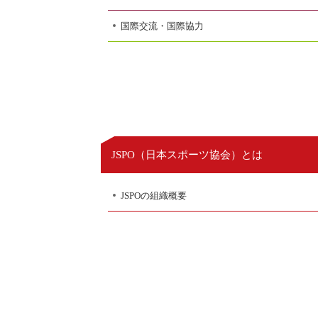
国際交流・国際協力
日本スポーツ協会
JSPO（
）とは
JSPOの組織概要