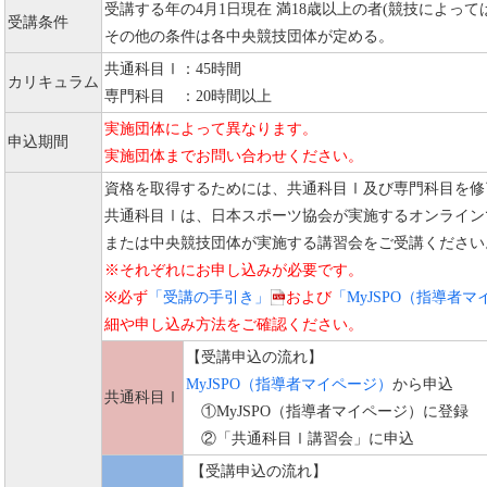
受講する年の4月1日現在 満18歳以上の者(競技によっては
受講条件
その他の条件は各中央競技団体が定める。
共通科目Ⅰ：45時間
カリキュラム
専門科目 ：20時間以上
実施団体によって異なります。
申込期間
実施団体までお問い合わせください。
資格を取得するためには、共通科目Ⅰ及び専門科目を修
共通科目Ⅰは、日本スポーツ協会が実施するオンライン
または中央競技団体が実施する講習会をご受講ください
※それぞれにお申し込みが必要です。
※必ず
「受講の手引き」
および
「MyJSPO（指導者
細や申し込み方法をご確認ください。
【受講申込の流れ】
MyJSPO（指導者マイページ）
から申込
共通科目Ⅰ
①MyJSPO（指導者マイページ）に登録
②「共通科目Ⅰ講習会」に申込
【受講申込の流れ】