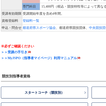
専門科目
15,400円（税込・競技特性等によって異
受講有効期限
受講開始年度を含め4年間。
資格登録料
登録料一覧
申込・問合せ
都道府県スポーツ協会
、都道府県競技団体、
中央競技団
※必ずご確認ください
＞＞受講の手引き
＞＞MyJSPO（指導者マイページ）利用マニュアル
競技別指導者資格
スタートコーチ（競技別）