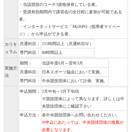
・当該競技のコーチ3資格保有している者。
・受講有効期間内で講習会の全日程に参加が可能である
者。
・インターネットサービス「MyJSPO（指導者マイペー
ジ）」から申込ができる者。
共通科目：
151時間以上（共通科目Ⅳ）
カリキ
ュラム
専門科目：
80時間以上
期間：
当該年度6月～翌年3月
実施方
共通科目：
日本スポーツ協会において実施。
法
専門科目：
中央競技団体において計画、実施。
申込期間：
2月中旬～3月下旬頃
※競技団体によって異なります。詳しくは中
央競技団体にご確認下さい
申込方法：
各中央競技団体へお問い合わせください。
※申込にあたっては、中央競技団体の推薦が
必要となります。