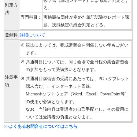
後学習（課題レポート）による総合判定とす
判定方
る。
法
専門科目：
実施競技団体が定めた筆記試験やレポート課
題、技能検定の総合判定とする。
登録料
詳細について
※
競技によっては、養成講習会を開催しない年もござい
ます。
※
共通科目については、同じ会場で全日程の集合講習会
の参加をもって受講扱いとなります。
注意事
※
共通科目講習会の受講にあたっては、PC（タブレット
項
端末含む）、インターネット回線、
Microsoftソフトウェア（Word、Excel、PowerPoint等）
の使用が必須となります。
なお、当該内容は受講者の自己手配とし、その費用に
ついては受講者の負担となります。
>>よくあるお問合せについてはこちら