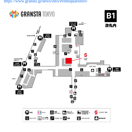
https://www.gransta.jp/news/info/eventsquarezero/