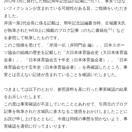
2012年3月に発行した標記周年記念誌の記載について、事実ではな
いフィクションが含まれている可能性がある旨、ご指摘をいただき
ました。
岸清一第2代会長に係る記載は、周年記念誌編纂当時、古城庸夫氏
※1
が執筆されたWEB上に掲載のブログ記事（のちに書籍化
）など
を参照して執筆したものです。
このご指摘を受けて、「岸清一伝（岸同門会 編）」、日本スポー
ツ協会の組織の歴史を記載した「大日本体育協会史（大日本体育協
会著）」、「日本体育協会五十年史（日本体育協会著）」、「日本
体育協会七十五年史（日本体育協会著）」を再確認したところ、事
実とは言えない記述が含まれていることを確認いたしました。
つきましては以下のとおり、参照資料を基に行った事実確認の結果
をお示しいたします。
この度は事実確認が不足していたこととあわせて、引用元のブログ
記事を執筆された古城氏に多大なるご迷惑をおかけしましたことに
お詫び申し上げるとともに、今後は同様の事態を招かないよう、事
実確認を適切に行ってまいります。