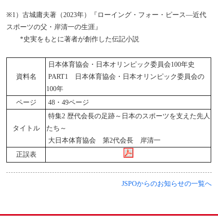
※1）古城庸夫著（2023年）『ローイング・フォー・ピース―近代
スポーツの父・岸清一の生涯』
*史実をもとに著者が創作した伝記小説
日本体育協会・日本オリンピック委員会100年史
資料名
PART1 日本体育協会・日本オリンピック委員会の
100年
ページ
48・49
ページ
特集2 歴代会長の足跡～日本のスポーツを支えた先人
タイトル
たち～
大日本体育協会 第2代会長 岸清一
正誤表
JSPOからのお知らせの一覧へ