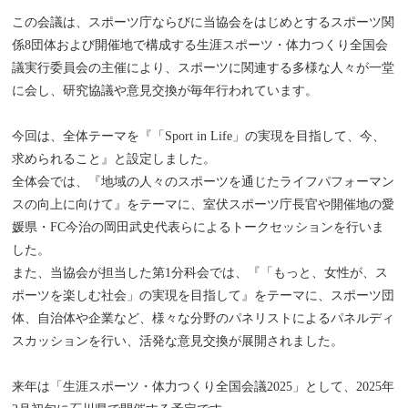
この会議は、スポーツ庁ならびに当協会をはじめとするスポーツ関
係8団体および開催地で構成する生涯スポーツ・体力つくり全国会
議実行委員会の主催により、スポーツに関連する多様な人々が一堂
に会し、研究協議や意見交換が毎年行われています。
今回は、全体テーマを『「Sport in Life」の実現を目指して、今、
求められること』と設定しました。
全体会では、『地域の人々のスポーツを通じたライフパフォーマン
スの向上に向けて』をテーマに、室伏スポーツ庁長官や開催地の愛
媛県・FC今治の岡田武史代表らによるトークセッションを行いま
した。
また、当協会が担当した第1分科会では、『「もっと、女性が、ス
ポーツを楽しむ社会」の実現を目指して』をテーマに、スポーツ団
体、自治体や企業など、様々な分野のパネリストによるパネルディ
スカッションを行い、活発な意見交換が展開されました。
来年は「生涯スポーツ・体力つくり全国会議2025」として、2025年