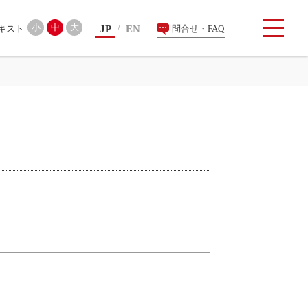
検索
小
中
大
JP
EN
問合せ・FAQ