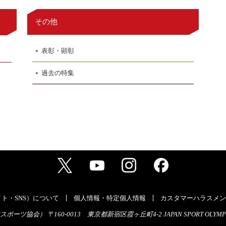
その他
表彰・顕彰
過去の特集
ト・SNS）について
個人情報・特定個人情報
カスタマーハラスメン
ーツ協会） 〒160-0013 東京都新宿区霞ヶ丘町4-2 JAPAN SPORT OLYMPI