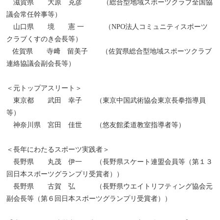
滋賀県 大原 克彦 （総合型地域スポーツクラブ全国協
議会常任幹事等）
山口県 境 憲 一 （NPO法人コミュニティスポーツ
クラブくすのき会長等）
佐賀県 寺﨑 留美子 （佐賀県総合型地域スポーツクラブ
連絡協議会副会長等）
＜元トップアスリート＞
東京都 武田 幸子 （東京中国武術協会東京長拳指導員
等）
神奈川県 宮田 佳世 （悠友館柔道教室指導者等）
＜長年にわたるスポーツ実践者＞
長野県 丸茂 伊一 （長野県スケート連盟会員等（第１３
回日本スポーツグランプリ受賞者））
長野県 古賀 弘 （長野県ウエイトリフティング協会元
副会長等（第６回日本スポーツグランプリ受賞者））