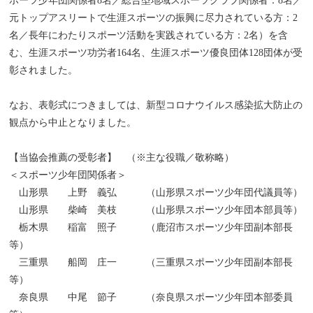
ポーツ少年団関係者8名／総合型地域スポーツクラブ関係者：8名／
元トップアスリートで生涯スポーツの振興に尽力されている方：2
名／長年にわたりスポーツ活動を実践されている方：2名）を含
む、生涯スポーツ功労者164名、生涯スポーツ優良団体128団体が受
彰されました。
なお、表彰式につきましては、新型コロナウイルス感染拡大防止の
観点から中止となりました。
【当協会推薦の受彰者】 （※主な役職／敬称略）
＜スポーツ少年団関係者＞
山形県 上野 義弘 （山形県スポーツ少年団代議員等）
山形県 柴崎 美枝 （山形県スポーツ少年団本部員等）
栃木県 稲富 照子 （鹿沼市スポーツ少年団副本部長
等）
三重県 船岡 庄一 （三重県スポーツ少年団副本部長
等）
奈良県 中尾 節子 （奈良県スポーツ少年団本部委員