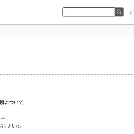
領について
から
金を賜りました。