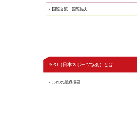
国際交流・国際協力
日本スポーツ協会
JSPO（
）とは
JSPOの組織概要