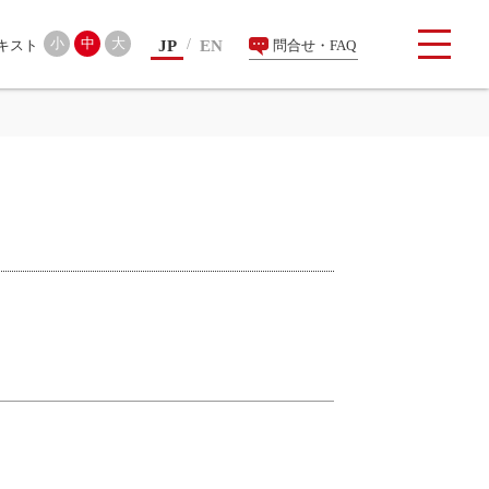
検索
小
中
大
JP
EN
問合せ・FAQ