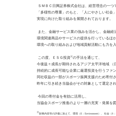
ＳＭＢＣ日興証券株式会社は、経営理念の一つ
「多様性の尊重」のもと、「人にやさしい社会
実現に向けた取り組みを展開されております。
また、金融サービス業の強みを活かし、金融経
環境関連商品やサービスの提供を行っているほ
環境への取り組みおよび地域貢献活動にも力を
※
この度、ＥＳＧ投資
の手法を通じて、
今後益々成長が期待されるアジア太平洋地域 （
持続的に成長可能な企業に厳選投資を行うファ
同社収益の一部がスポーツ振興支援のため寄付
昨年に引き続き当協会がその対象として選定さ
今回の寄付金を有効に活用し、
当協会スポーツ推進のより一層の充実・発展を
※
財務内容等の評価に加えて、環境（E：Environment）、 社会（S：S