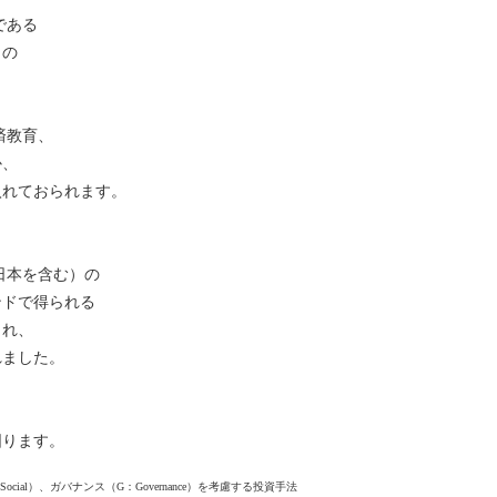
である
」の
済教育、
か、
入れておられます。
日本を含む）の
ンドで得られる
され、
れました。
図ります。
ocial）、ガバナンス（G：Governance）を考慮する投資手法