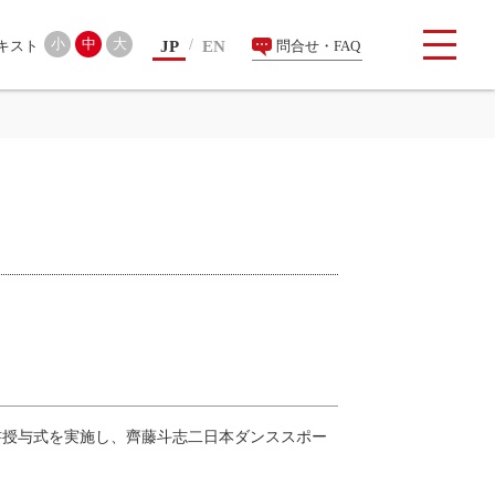
検索
小
中
大
JP
EN
問合せ・FAQ
書授与式を実施し、齊藤斗志二日本ダンススポー