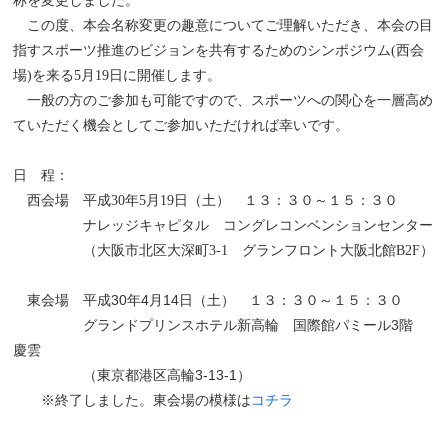
称を変更しました。
この度、本会名称変更の趣意についてご理解いただき、本会の目
指すスポーツ推進のビジョンを共有するためのシンポジウム(西会
場)を来る5月19日に開催します。
一般の方のご参加も可能ですので、スポーツへの関心を一層高め
ていただく機会としてご参加いただければ幸いです。
日 程：
西会場 平成30年5月19日（土） １３：３０～１５：３０
ナレッジキャピタル コングレコンベンションセンター
（大阪市北区大深町3-1 グランフロント大阪北館B2F）
東会場 平成30年4月14日（土） １３：３０～１５：３０
グランドプリンスホテル新高輪 国際館パミール3階
慶雲
（東京都港区高輪3-13-1）
※終了しました。東会場の模様は
コチラ