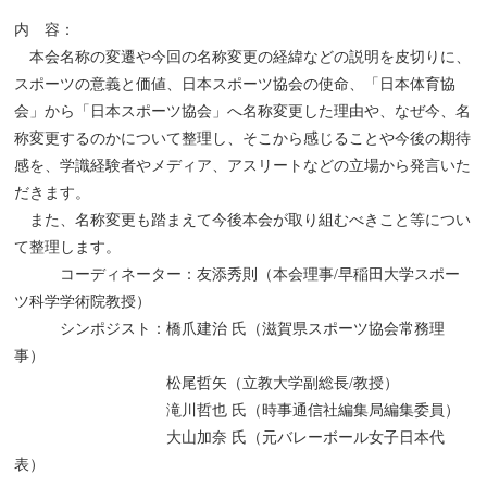
内 容：
本会名称の変遷や今回の名称変更の経緯などの説明を皮切りに、
スポーツの意義と価値、日本スポーツ協会の使命、「日本体育協
会」から「日本スポーツ協会」へ名称変更した理由や、なぜ今、名
称変更するのかについて整理し、そこから感じることや今後の期待
感を、学識経験者やメディア、アスリートなどの立場から発言いた
だきます。
また、名称変更も踏まえて今後本会が取り組むべきこと等につい
て整理します。
コーディネーター：友添秀則（本会理事/早稲田大学スポー
ツ科学学術院教授）
シンポジスト：橋爪建治 氏（滋賀県スポーツ協会常務理
事）
松尾哲矢（立教大学副総長/教授）
滝川哲也 氏（時事通信社編集局編集委員）
大山加奈 氏（元バレーボール女子日本代
表）