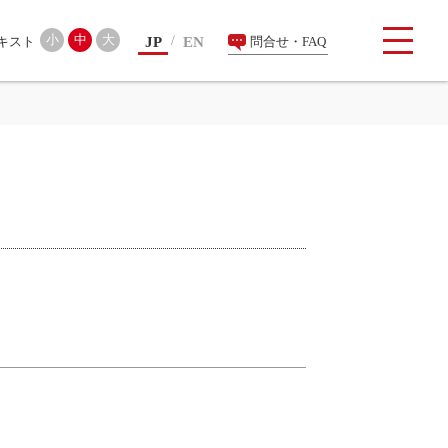
検索
小
中
大
JP
EN
問合せ・FAQ