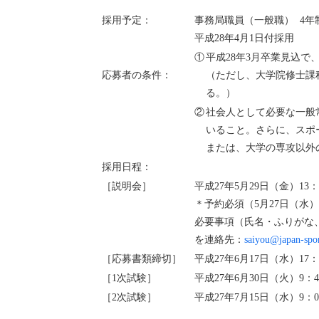
採用予定：
事務局職員（一般職） 4
平成28年4月1日付採用
①
平成28年3月卒業見込で
応募者の条件：
（ただし、大学院修士課
る。）
②
社会人として必要な一般
いること。さらに、スポ
または、大学の専攻以外
採用日程：
［説明会］
平成27年5月29日（金）1
＊予約必須（5月27日（水
必要事項（氏名・ふりがな
を連絡先：
saiyou@japan-spor
［応募書類締切］
平成27年6月17日（水）17
［1次試験］
平成27年6月30日（火）9：
［2次試験］
平成27年7月15日（水）9：0