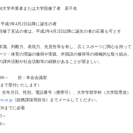
年制大学卒業者または大学院修了者 若干名
、平成3年4月2日以降に誕生の者
程修了見込の者は、平成2年4月2日以降に誕生の者の応募も可とす
常識、判断力、表現力、先見性等を有し、広くスポーツに関心を持って
ーツ・体育の理論の修得や実践、外国語の修得等の積極的な取り組み、
の課外活動や社会活動等の経験があることが望ましい。
3：00～ 於：本会会議室
）まで受付いたします）
、生年月日、性別、電話番号（携帯可）、大学学部学科（大学院専攻）
ts.or.jp
《総務課採用担当》までメールしてください。
：30までに必着
45～
0～