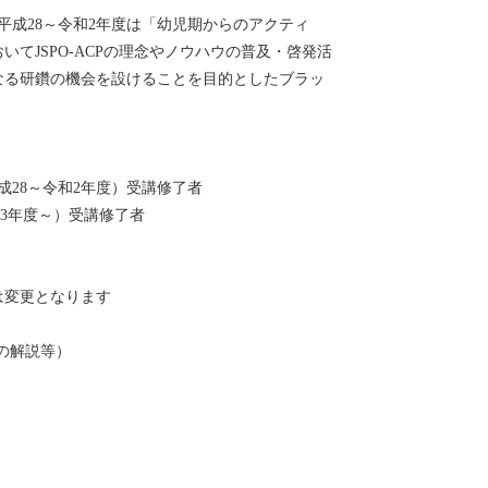
（平成28～令和2年度は「幼児期からのアクティ
てJSPO-ACPの理念やノウハウの普及・啓発活
なる研鑽の機会を設けることを目的としたブラッ
28～令和2年度）受講修了者
和3年度～）受講修了者
等は変更となります
ツの解説等）