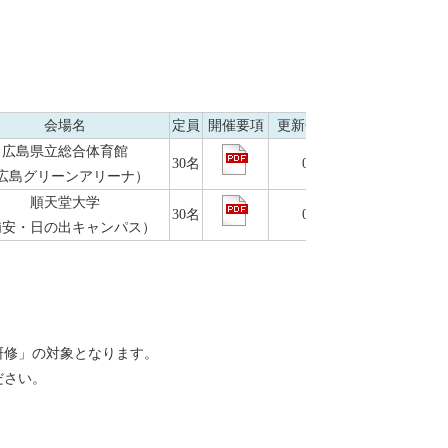
会場名
定員
開催要項
更新研修コード
広島県立総合体育館
30名
0018606
広島グリーンアリーナ）
順天堂大学
30名
0018619
浦安・日の出キャンパス）
研修」の対象となります。
ださい。