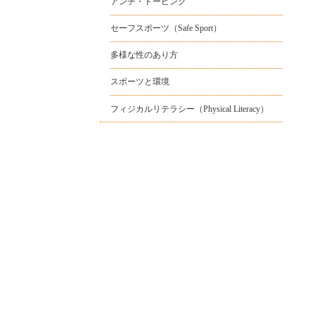
アンチ・ドーピング
セーフスポーツ（Safe Sport）
多様な性のあり方
スポーツと環境
フィジカルリテラシー（Physical Literacy）