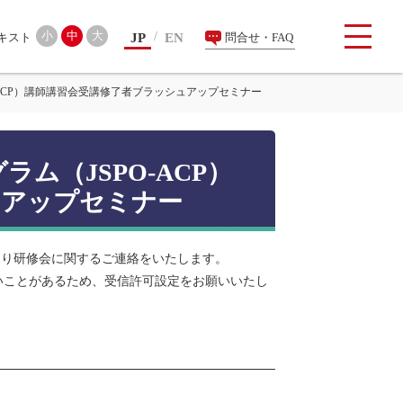
検索
小
中
大
JP
EN
問合せ・FAQ
-ACP）講師講習会受講修了者ブラッシュアップセミナー
ム（JSPO-ACP）
ュアップセミナー
より研修会に関するご連絡をいたします。
いことがあるため、受信許可設定をお願いいたし