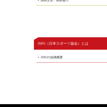
国際交流・国際協力
日本スポーツ協会
JSPO（
）とは
JSPOの組織概要