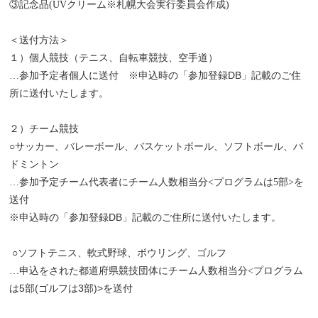
③記念品(UVクリーム※札幌大会実行委員会作成)
＜送付方法＞
テニス、自転車競技、空手道）
１）個人競技（
※申込時の「参加登録DB」記載のご住
…参加予定者個人に送付
所に送付いたします。
２）チーム競技
サッカー、バレーボール、バスケットボール、ソフトボール、バ
○
ドミントン
…参加予定チーム代表者にチーム人数相当分<プログラムは5部>を
送付
※申込時の「参加登録DB」記載のご住所に送付いたします。
ソフトテニス、軟式野球、ボウリング、ゴルフ
○
プログラム
…申込をされた都道府県競技団体にチーム人数相当分<
は5部(ゴルフは3部)>
を送付