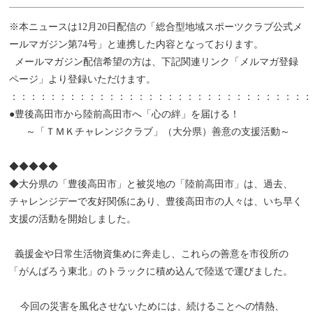
※本ニュースは12月20日配信の「総合型地域スポーツクラブ公式メ
ールマガジン第74号」と連携した内容となっております。
メールマガジン配信希望の方は、下記関連リンク「メルマガ登録
ページ」より登録いただけます。
：：：：：：：：：：：：：：：：：：：：：：：：：：：：：：：
●豊後高田市から陸前高田市へ「心の絆」を届ける！
～「ＴＭＫチャレンジクラブ」（大分県）善意の支援活動～
◆◆◆◆◆
◆大分県の「豊後高田市」と被災地の「陸前高田市」は、過去、
チャレンジデーで友好関係にあり、豊後高田市の人々は、いち早く
支援の活動を開始しました。
義援金や日常生活物資集めに奔走し、これらの善意を市役所の
「がんばろう東北」のトラックに積め込んで陸送で運びました。
今回の災害を風化させないためには、続けることへの情熱、