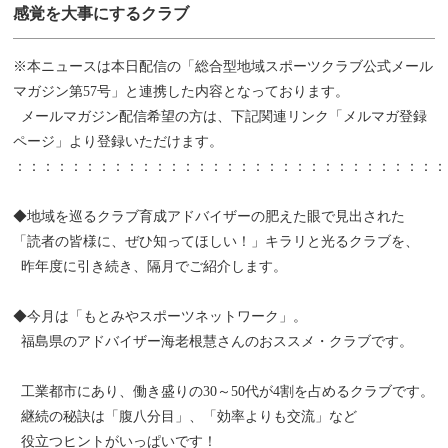
感覚を大事にするクラブ
※本ニュースは本日配信の「総合型地域スポーツクラブ公式メール
マガジン第57号」と連携した内容となっております。
メールマガジン配信希望の方は、下記関連リンク「メルマガ登録
ページ」より登録いただけます。
：：：：：：：：：：：：：：：：：：：：：：：：：：：：：：：
◆地域を巡るクラブ育成アドバイザーの肥えた眼で見出された
「読者の皆様に、ぜひ知ってほしい！」キラリと光るクラブを、
昨年度に引き続き、隔月でご紹介します。
◆今月は「もとみやスポーツネットワーク」。
福島県のアドバイザー海老根慧さんのおススメ・クラブです。
工業都市にあり、働き盛りの30～50代が4割を占めるクラブです。
継続の秘訣は「腹八分目」、「効率よりも交流」など
役立つヒントがいっぱいです！