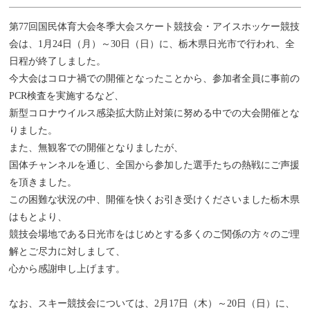
第77回国民体育大会冬季大会スケート競技会・アイスホッケー競技
会は、1月24日（月）～30日（日）に、栃木県日光市で行われ、全
日程が終了しました。
今大会はコロナ禍での開催となったことから、参加者全員に事前の
PCR検査を実施するなど、
新型コロナウイルス感染拡大防止対策に努める中での大会開催とな
りました。
また、無観客での開催となりましたが、
国体チャンネルを通じ、全国から参加した選手たちの熱戦にご声援
を頂きました。
この困難な状況の中、開催を快くお引き受けくださいました栃木県
はもとより、
競技会場地である日光市をはじめとする多くのご関係の方々のご理
解とご尽力に対しまして、
心から感謝申し上げます。
なお、スキー競技会については、2月17日（木）～20日（日）に、