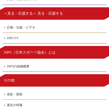
＜見る・応援する＞ 見る・応援する
広報・出版・ビデオ
JSPO TV
日本スポーツ協会
JSPO（
）とは
JSPOの組織概要
その他
表彰・顕彰
過去の特集