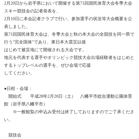
2月20日から岩手県において開催する第71回国民体育大会冬季大会
スキー競技会の記者発表を、
2月10日に本会記者クラブで行い、参加選手の状況等大会概要を公
表しました。
第71回国民体育大会は、冬季大会と秋の本大会の全競技を同一県で
行う“完全国体”であり、東日本大震災以後
はじめて被災地にて開催される大会です。
地元を代表する選手やオリンピック競技大会出場経験者をはじめと
するトップレベルの選手を、ぜひ会場で応援
してください。
●日程・会場：
開始式 平成28年2月20日（土） 八幡平市総合運動公園体育
館（岩手県八幡平市）
※一般観覧の申込み受付は終了しておりますのでご了承くださ
い。
競技会