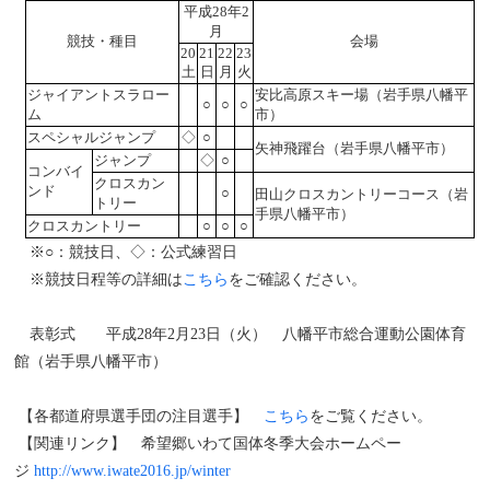
平成28年2
月
競技・種目
会場
20
21
22
23
土
日
月
火
ジャイアントスラロー
安比高原スキー場（岩手県八幡平
○
○
○
ム
市）
スペシャルジャンプ
◇
○
矢神飛躍台（岩手県八幡平市）
ジャンプ
◇
○
コンバイ
クロスカン
ンド
○
田山クロスカントリーコース（岩
トリー
手県八幡平市）
クロスカントリー
○
○
○
※○：競技日、◇：公式練習日
※競技日程等の詳細は
こちら
をご確認ください。
表彰式 平成28年2月23日（火） 八幡平市総合運動公園体育
館（岩手県八幡平市）
【各都道府県選手団の注目選手】
こちら
をご覧ください。
【関連リンク】 希望郷いわて国体冬季大会ホームペー
ジ
http://www.iwate2016.jp/winter