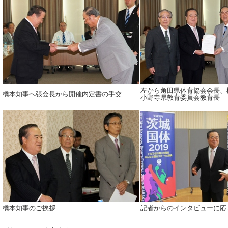
左から角田県体育協会会長、
橋本知事へ張会長から開催内定書の手交
小野寺県教育委員会教育長
橋本知事のご挨拶
記者からのインタビューに応