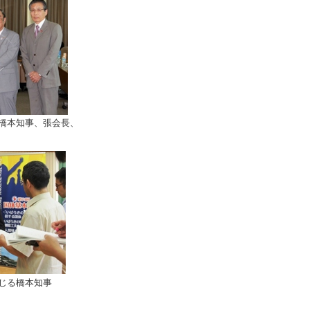
橋本知事、張会長、
じる橋本知事