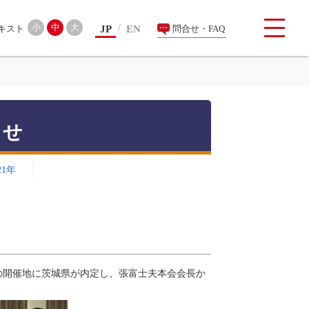
検索
小
中
大
JP
EN
問合せ・FAQ
らせ
21年
）の開催地に茨城県が内定し、張富士夫本会会長か