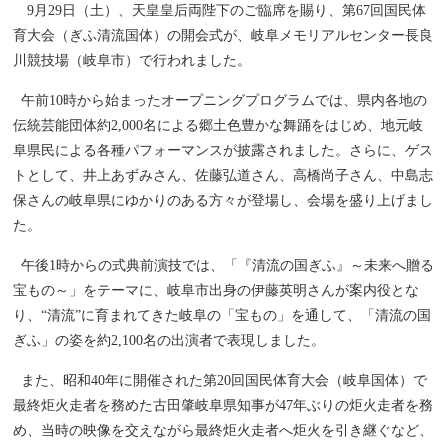
9月29日（土）、天皇皇后両陛下のご臨席を賜り、第67回国民体
育大会（ぎふ清流国体）の開会式が、岐阜メモリアルセンター長良
川競技場（岐阜市）で行われました。
午前10時から始まったオープニングプログラムでは、県内各地の
伝統芸能団体約2,000名による郷土色豊かな舞踊をはじめ、地元岐
阜県民による各種パフォーマンスが披露されました。さらに、ゲス
トとして、井上あずみさん、佐藤弘道さん、高橋尚子さん、中島志
保さんの岐阜県にゆかりのある方々が登場し、会場を盛り上げまし
た。
午後1時からの式典前演技では、「『清流の国ぎふ』～未来へ贈る
宝もの～」をテーマに、岐阜市出身の伊藤英明さんが案内役とな
り、“清流”に育まれてきた岐阜の「宝もの」を通して、「清流の国
ぎふ」の姿を約2,100名の出演者で表現しました。
また、昭和40年に開催された第20回国民体育大会（岐阜国体）で
最終炬火走者を務めた古田肇岐阜県知事が47年ぶりの炬火走者を務
め、当時の映像を交えながら最終炬火走者へ炬火を引き継ぐなど、