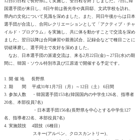
12日の日程で長野県にて実施し、全日程を終了しました。7日に韓
国選手団が来日し、8日午前は善光寺や真田邸、文武学校を訪れ、
県内の文化について見識を深めました。また、同日午後からは日本
選手団が合流し、合同レクリエーションとして「アクティブ・チャ
イルド・プログラム」を実施し、共に体を動かすことで交流を深め
ました。翌日以降は合同練習や親善試合、記録会などで種目ごとに
切磋琢磨し、選手同士で友好を深めました。
なお、日本選手団の派遣交流は、来る2月22日(金)～27日(水)の期
間に、韓国・ソウル特別市及び江原道で開催する予定です。
1. 開 催 地 長野県
2. 期 間 平成31年1月7日（月）～12日（土） 6日間
3. 参加人数 ・韓国選手団153名(韓国国内の中学生126名、指導者
20名、本部役員7名)
・日本選手団156名(長野県を中心とする中学生127
名、指導者22名、本部役員7名)
4. 実施競技 4競技（6種目）
スキー(アルペン、クロスカントリー)、