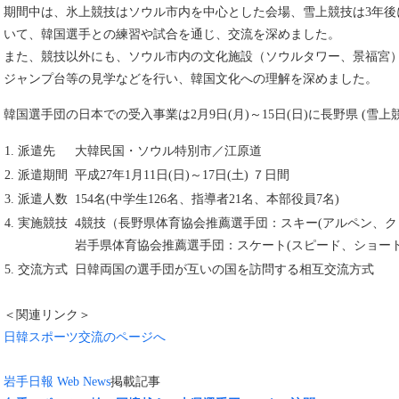
期間中は、氷上競技はソウル市内を中心とした会場、雪上競技は3年後
いて、韓国選手との練習や試合を通じ、交流を深めました。
また、競技以外にも、ソウル市内の文化施設（ソウルタワー、景福宮
ジャンプ台等の見学などを行い、韓国文化への理解を深めました。
韓国選手団の日本での受入事業は2月9日(月)～15日(日)に長野県 (雪
1. 派遣先
大韓民国・ソウル特別市／江原道
2. 派遣期間
平成27年1月11日(日)～17日(土) ７日間
3. 派遣人数
154名(中学生126名、指導者21名、本部役員7名)
4. 実施競技
4競技（長野県体育協会推薦選手団：スキー(アルペン、ク
岩手県体育協会推薦選手団：スケート(スピード、ショー
5. 交流方式
日韓両国の選手団が互いの国を訪問する相互交流方式
＜関連リンク＞
日韓スポーツ交流のページへ
岩手日報 Web News
掲載記事