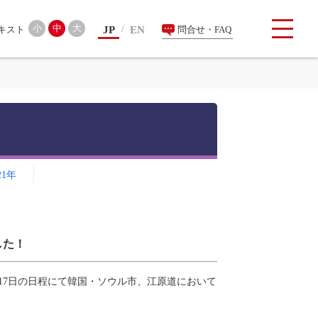
検索
小
中
大
JP
EN
問合せ・FAQ
21年
した！
ら17日の日程にて韓国・ソウル市、江原道において