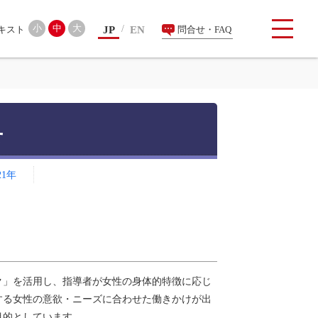
検索
小
中
大
JP
EN
問合せ・FAQ
せ
21年
ク」を活用し、指導者が女性の身体的特徴に応じ
する女性の意欲・ニーズに合わせた働きかけが出
目的としています。