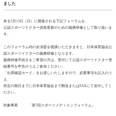
27
ました
年
度
愛
来る3月13日（日）に開催される下記フォーラムを、
媛
県
公認スポーツドクター資格更新のための義務研修として取り扱いま
ス
す。
ポ
ー
ツ
このフォーラム内の全演題を聴講いただきますと、日本体育協会公
ド
認スポーツドクターの義務研修となります。
ク
タ
義務研修手続きをご希望の方は、受付にて公認スポーツドクター登
ー
録番号を申告のうえご参加ください。
義
務
「出席確認カード」をお渡しいたしますので、必要事項を記入のう
研
え、
修
所定の期日までに日本体育協会まで郵送またはFAXにて送付してく
会
ださい。
対象事業
「第7回スポーツメディスンフォーラム」