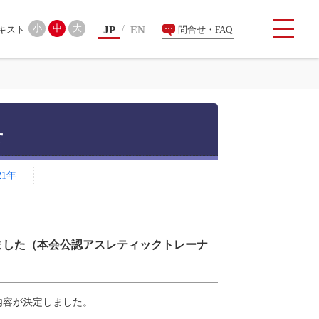
検索
小
中
大
JP
EN
問合せ・FAQ
せ
21年
ました（本会公認アスレティックトレーナ
内容が決定しました。