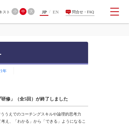
検索
小
中
大
JP
EN
問合せ・FAQ
せ
21年
研修」（全5回）が終了しました
ううえでのコーチングスキルや論理的思考力
て考え、「わかる」から「できる」ようになるこ