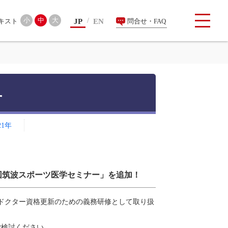
検索
小
中
大
JP
EN
問合せ・FAQ
せ
21年
回筑波スポーツ医学セミナー」を追加！
ドクター資格更新のための義務研修として取り扱
検討ください。