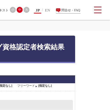
検索
小
中
大
JP
EN
問合せ・FAQ
グ資格認定者検索結果
[指定なし]
フリーワード
[指定なし]