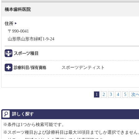
橋本歯科医院
〒990-0041
山形県山形市緑町1-9-24
スポーツデンティスト
1
2
3
4
5
次
詳しく探す
※条件は1つから検索可能です。
※スポーツ種目および診療科目は最大10項目までしか選択できませ