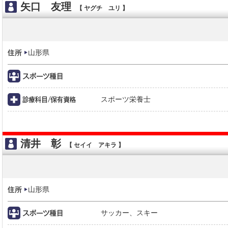
矢口 友理
【 ヤグチ ユリ 】
山形県
スポーツ栄養士
清井 彰
【 セイイ アキラ 】
山形県
サッカー、スキー