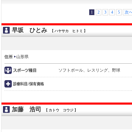
1
2
3
4
5
次
早坂 ひとみ
【 ハヤサカ ヒトミ 】
山形県
ソフトボール、レスリング、野球
加藤 浩司
【 カトウ コウジ 】