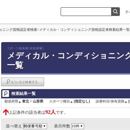
ョニング資格認定者検索
>
メディカル・コンディショニング資格認定者検索結果一覧
メディカル・コンディショニン
一覧
検索結果一覧
都道府県
東北 > 山形県
スポーツ種目
[指定なし]
診療科目/保有資格
92人
上記条件の該当者は
です。
並べ替え
表示件数