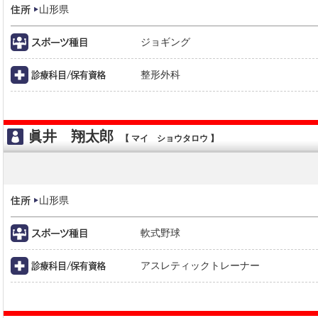
山形県
ジョギング
整形外科
眞井 翔太郎
【 マイ ショウタロウ 】
山形県
軟式野球
アスレティックトレーナー