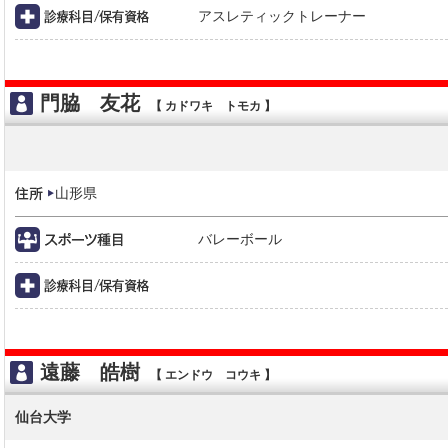
アスレティックトレーナー
門脇 友花
【 カドワキ トモカ 】
山形県
バレーボール
遠藤 皓樹
【 エンドウ コウキ 】
仙台大学