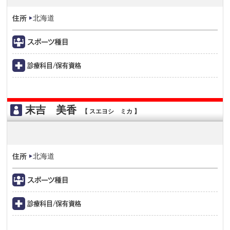
北海道
末吉 美香
【 スエヨシ ミカ 】
北海道