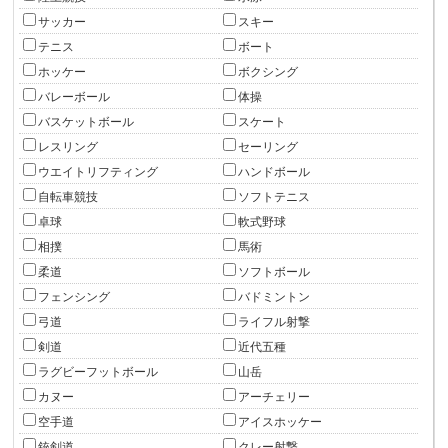
サッカー
スキー
テニス
ボート
ホッケー
ボクシング
バレーボール
体操
バスケットボール
スケート
レスリング
セーリング
ウエイトリフティング
ハンドボール
自転車競技
ソフトテニス
卓球
軟式野球
相撲
馬術
柔道
ソフトボール
フェンシング
バドミントン
弓道
ライフル射撃
剣道
近代五種
ラグビーフットボール
山岳
カヌー
アーチェリー
空手道
アイスホッケー
銃剣道
クレー射撃