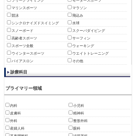
フリークライミング
モータースポーツ
マリンスポーツ
マラソン
競泳
飛込み
シンクロナイズドスイミング
水球
スノーボード
スクーバダイビング
高齢者スポーツ
サーフィン
スポーツ全般
ウォーキング
ウインタースポーツ
ウエイトトレーニング
バイアスロン
その他
診療科目
プライマリー領域
内科
小児科
皮膚科
精神科
外科
整形外科
産婦人科
眼科
耳鼻咽喉科
泌尿器科