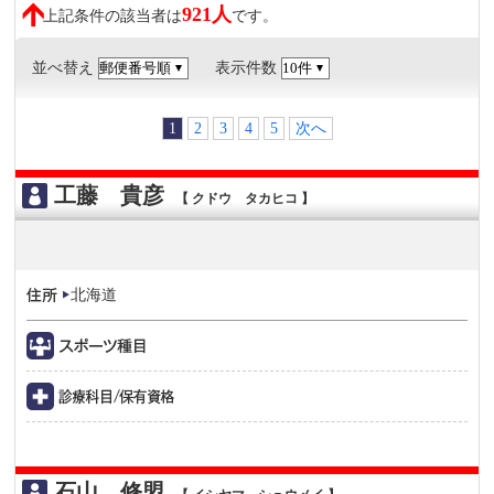
921人
上記条件の該当者は
です。
並べ替え
表示件数
1
2
3
4
5
次へ
工藤 貴彦
【 クドウ タカヒコ 】
北海道
石山 修盟