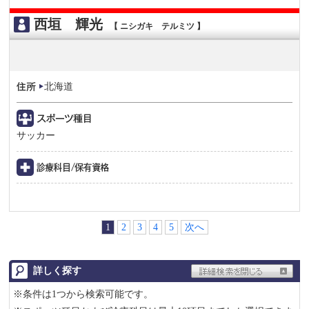
西垣 輝光
【 ニシガキ テルミツ 】
北海道
サッカー
1
2
3
4
5
次へ
詳しく探す
※条件は1つから検索可能です。