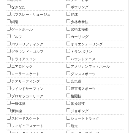
なぎなた
ボウリング
ボブスレー・リュージュ
野球
綱引
少林寺拳法
ゲートボール
武術太極拳
ゴルフ
カーリング
パワーリフティング
オリエンテーリング
グラウンド・ゴルフ
トランポリン
トライアスロン
バウンドテニス
エアロビック
アメリカンフットボール
ローラースケート
ダンススポーツ
チアリーディング
合気道
ウインドサーフィン
障害者スポーツ
プロサッカーリーグ
格闘技
一般体操
体操競技
新体操
ジョギング
スピードスケート
ショートトラック
フィギュアスケート
縦走