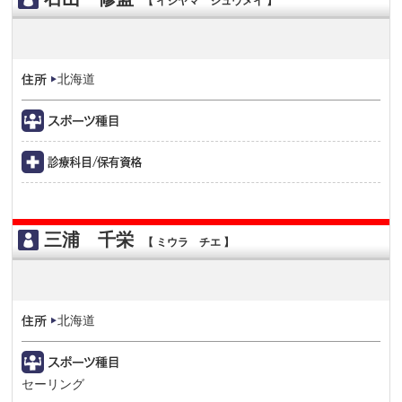
【 イシヤマ シュウメイ 】
北海道
三浦 千栄
【 ミウラ チエ 】
北海道
セーリング