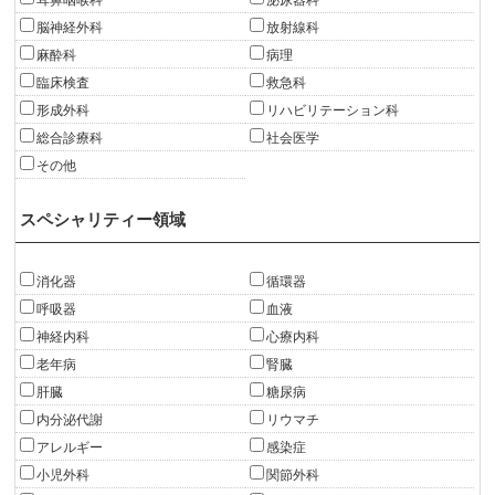
脳神経外科
放射線科
麻酔科
病理
臨床検査
救急科
形成外科
リハビリテーション科
総合診療科
社会医学
その他
スペシャリティー領域
消化器
循環器
呼吸器
血液
神経内科
心療内科
老年病
腎臓
肝臓
糖尿病
内分泌代謝
リウマチ
アレルギー
感染症
小児外科
関節外科