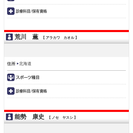
荒川 薫
【 アラカワ カオル 】
北海道
能勢 康史
【 ノセ ヤスシ 】