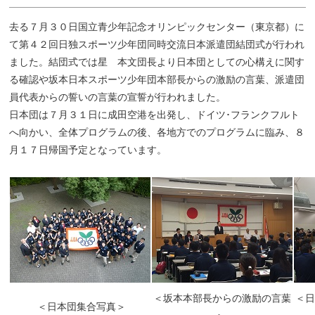
去る７月３０日国立青少年記念オリンピックセンター（東京都）に
て第４２回日独スポーツ少年団同時交流日本派遣団結団式が行われ
ました。結団式では星 本文団長より日本団としての心構えに関す
る確認や坂本日本スポーツ少年団本部長からの激励の言葉、派遣団
員代表からの誓いの言葉の宣誓が行われました。
日本団は７月３１日に成田空港を出発し、ドイツ･フランクフルト
へ向かい、全体プログラムの後、各地方でのプログラムに臨み、８
月１７日帰国予定となっています。
＜坂本本部長からの激励の言葉
＜
＜日本団集合写真＞