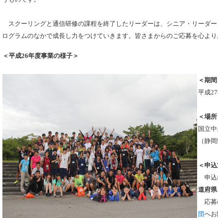
スクーリングと通信研修の課程を終了したリーダーは、シニア・リーダー
ログラムのなかで成長し力をつけていきます。皆さまからのご応募を心より
＜平成26年度事業の様子＞
＜期間
平成27
＜場所
国立中
（静岡
＜申込
申込
道府県
応募
団
へお