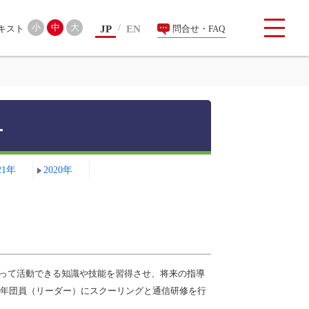
検索
小
中
大
JP
EN
問合せ・FAQ
せ
21年
2020年
って活動できる知識や技能を習得させ、将来の指導
少年団員（リーダー）にスクーリングと通信研修を行