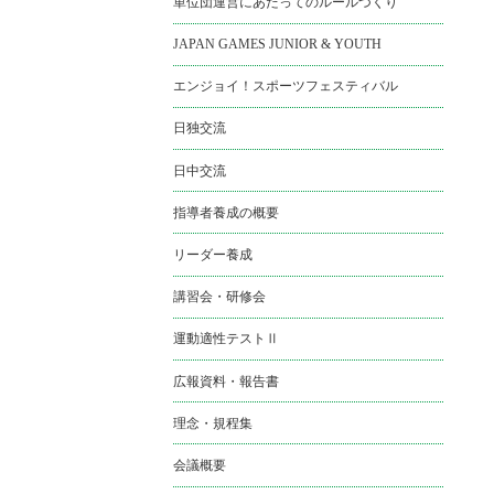
単位団運営にあたってのルールづくり
JAPAN GAMES JUNIOR & YOUTH
エンジョイ！スポーツフェスティバル
日独交流
日中交流
指導者養成の概要
リーダー養成
講習会・研修会
運動適性テストⅡ
広報資料・報告書
理念・規程集
会議概要