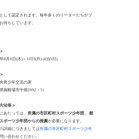
として認定されます。毎年多くのリーダーたちがプ
お待ちしています。
＞
年8月6日(木)～10日(月) (4泊5日)
＞
央青少年交流の家
県御殿場市中畑2092－5）
方法等＞
にあたっては、
所属の市区町村スポーツ少年団、 都
スポーツ少年団からの推薦
が必要になります。
の詳細につきましては
所属の市区町村スポーツ少年
問い合わせください。