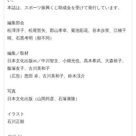
い。
本誌は、スポーツ振興くじ助成金を受けて発行しています。
編集部会
松澤淳子、松尾哲矢、郡山孝幸、菊池彩花、谷本歩実、江橋千
晴、石黒考明（順不同）
編集／取材
日本文化出版㈱／中川智文、小畑光也、髙木希武、大森裕子、
飯塚友子、古川美和子
（広告）恩田 卓、古川美和子、鈴木渓介
写真
日本文化出版（山岡邦彦、石塚康隆）
イラスト
石川正順