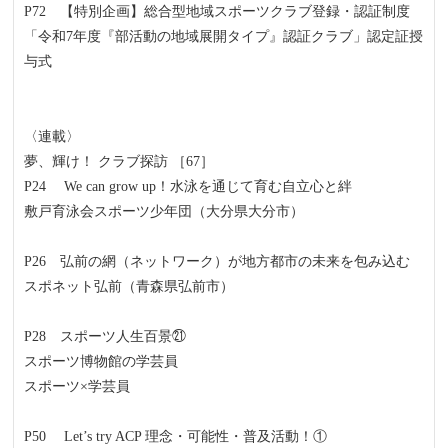
P72 【特別企画】総合型地域スポーツクラブ登録・認証制度
「令和7年度『部活動の地域展開タイプ』認証クラブ」認定証授
与式
〈連載〉
夢、輝け！ クラブ探訪 ［67］
P24 We can grow up！水泳を通じて育む自立心と絆
敷戸育泳会スポーツ少年団（大分県大分市）
P26 弘前の網（ネットワーク）が地方都市の未来を包み込む
スポネット弘前（青森県弘前市）
P28 スポーツ人生百景㉑
スポーツ博物館の学芸員
スポーツ×学芸員
P50 Let’s try ACP 理念・可能性・普及活動！①