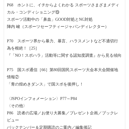
P68 ホントに、イチからよくわかる スポーツさまざまメディ
カル・コンディショニング⑬
スポーツ活動中の「鼻血」GOOD対処とNG対処
陣内 峻（スポーツセーフティージャパンディレクター）
P70 スポーツ界から暴力、暴言、ハラスメントなど不適切行
為を根絶！［25］
『「NO！スポハラ」活動等に関する認知度調査』から見る傾向
P75 国スポ通信［66］第80回国民スポーツ大会本大会開催地
情報②
「青の煌めきダンス」で国スポを後押し！
〈JSPOインフォメーション〉P77～P84
〈その他〉
P86 読者の広場／お便り大募集／プレゼント企画／ブックレ
ビュー
バックナンバー＆定期購読のご案内／編集後記