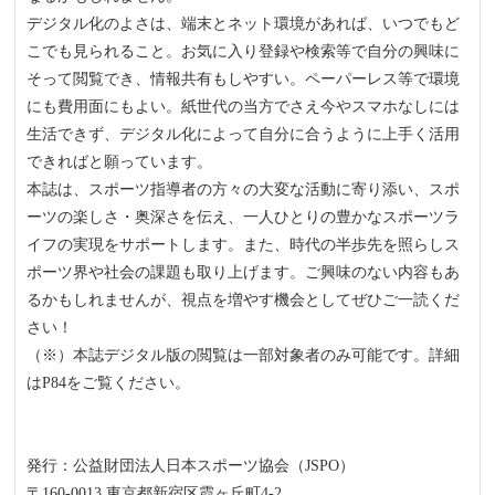
デジタル化のよさは、端末とネット環境があれば、いつでもど
こでも見られること。お気に入り登録や検索等で自分の興味に
そって閲覧でき、情報共有もしやすい。ペーパーレス等で環境
にも費用面にもよい。紙世代の当方でさえ今やスマホなしには
生活できず、デジタル化によって自分に合うように上手く活用
できればと願っています。
本誌は、スポーツ指導者の方々の大変な活動に寄り添い、スポ
ーツの楽しさ・奥深さを伝え、一人ひとりの豊かなスポーツラ
イフの実現をサポートします。また、時代の半歩先を照らしス
ポーツ界や社会の課題も取り上げます。ご興味のない内容もあ
るかもしれませんが、視点を増やす機会としてぜひご一読くだ
さい！
（※）本誌デジタル版の閲覧は一部対象者のみ可能です。詳細
はP84をご覧ください。
発行：公益財団法人日本スポーツ協会（JSPO）
〒160‐0013 東京都新宿区霞ヶ丘町4‐2