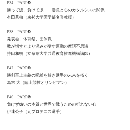
P34 PART❷
勝って涙、負けて涙……勝負と心のカタルシスの関係
有田秀穂（東邦大学医学部名誉教授）
P38 PART❸
発表会、体育祭、団体戦──
数が増すとより深みが増す運動の摩訶不思議
持田和明（立命館大学共通教育推進機構講師）
P42 PART❹
勝利至上主義の呪縛を解き選手の未来を拓く
為末 大（陸上競技オリンピアン）
P46 PART❺
負けず嫌いの本質と世界で戦うための折れない心
伊達公子（元プロテニス選手）