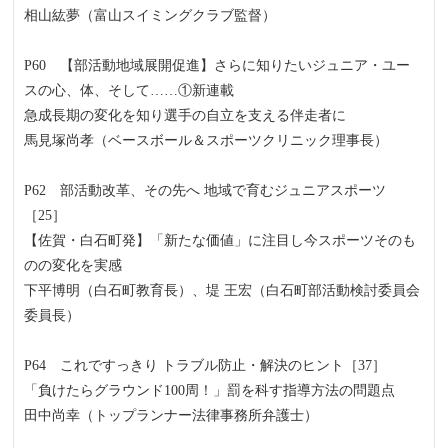
相山紘夢（富山スイミングクラブ監督）
P60 【部活動地域展開促進】さらに知りたいジュニア・ユー
スの心、体、そして……①新連載
急成長期の変化を知り選手の自立を支える伴走者に
馬見塚尚孝（ベースボール＆スポーツクリニック理事長）
P62 部活動改革、その先へ 地域で育むジュニアスポーツ
［25］
【佐賀・白石町発】「新たな価値」に注目し今スポーツそのも
のの変化を実感
下平博明（白石町教育長）、堤 王宏（白石町部活動検討委員会
委員長）
P64 これですっきり トラブル防止・解決のヒント［37］
「負けたらグラウンド100周！」罰を科す指導方法の問題点
田中尚幸（トップランナー法律事務所弁護士）