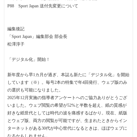
P88 Sport Japan 送付先変更について
編集後記
「Sport Japan」編集部会 部会長
松澤淳子
「デジタル化」開始！
新年度から早1カ月が過ぎ、本誌も新たに「デジタル化」を開始
しています（※）。毎号2本の特集で年4回発行、ウェブ版のみ
の選択も可能になりました。
2025年12月実施の指導者アンケートへのご協力ありがとうござ
いました。ウェブ閲覧の希望が52%と半数を超え、紙の質感が
好きな紙世代としては時代の波を痛感するばかり。現在、紙版
とウェブ版、両方の閲覧が可能ですが、生まれたときからイン
ターネットがある30代が中心世代になるときは、ほぼウェブに
なるかもしれません。