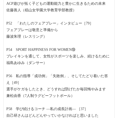
ACP遊びが拓く子どもの運動能力と豊かに生きるための未来
佐藤善人（椙山女学園大学教育学部教授）
P52 「わたしのフェアプレー」インタビュー［79］
フェアプレーは敬意と準備から
藤波朱理（レスリング）
P54 SPORT HAPPINESS FOR WOMEN⑲
ブレイキンを通して、女性がスポーツを楽しみ、続けるために
福島あゆみ（ダンサー）
P56 私の指導「成功例」「失敗例」、そしてたどり着いた答
え［49］
選手がケガをしたとき、どうすれば防げたか毎回悔やみます
兼松由香（7人制ラグビーフットボール）
P58 学び続けるコーチ ―私の成長計画― ［37］
自己研さんはどんどんやっていかなければと思いました