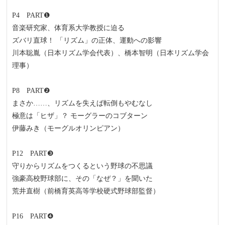
P4 PART❶
音楽研究家、体育系大学教授に迫る
ズバリ直球！ 「リズム」の正体、運動への影響
川本聡胤（日本リズム学会代表）、橋本智明（日本リズム学会
理事）
P8 PART❷
まさか……、リズムを失えば転倒もやむなし
極意は「ヒザ」？ モーグラーのコブターン
伊藤みき（モーグルオリンピアン）
P12 PART❸
守りからリズムをつくるという野球の不思議
強豪高校野球部に、その「なぜ？」を聞いた
荒井直樹（前橋育英高等学校硬式野球部監督）
P16 PART❹