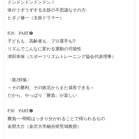
ドンドンドンドンドン！
体がうずうずする太鼓の不思議なその力
ヒダノ修一（太鼓ドラマー）
P20 PART❺
子どもも、高齢者も、プロ選手も⁉
リズムでこんなに変わる運動の可能性
津田幸保（スポーツリズムトレーニング協会代表理事）
〈第2特集〉
～その勝利、その敗北からまた成長できる～
だから、やっぱり「勝負」が楽しい
P30 PART❶
勝負──明暗はっきり分かれることで得られるもの
金間大介（金沢大学融合研究域教授）